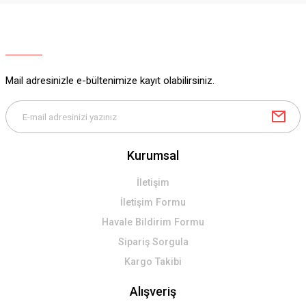
Ürün resmi kalitesiz, bozuk veya görüntülenemiyor.
Ürün açıklamasında eksik bilgiler bulunuyor.
Ürün bilgilerinde hatalar bulunuyor.
Ürün fiyatı diğer sitelerden daha pahalı.
Mail adresinizle e-bültenimize kayıt olabilirsiniz.
Bu ürüne benzer farklı alternatifler olmalı.
Kurumsal
Gönder
İletişim
İletişim Formu
Havale Bildirim Formu
Sipariş Sorgula
Kargo Takibi
Alışveriş