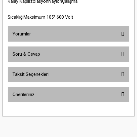
Kalay KaplıİzolasyonNaylonÇalışma
SıcaklığıMaksimum 105° 600 Volt
Yorumlar
Soru & Cevap
Bu ürüne ilk yorumu siz yapın!
Taksit Seçenekleri
Yorum Yaz
Ürün hakkında henüz soru sorulmamış.
Önerileriniz
Soru Sor
Bu ürünün fiyat bilgisi, resim, ürün açıklamalarında ve diğer konularda
yetersiz gördüğünüz noktaları öneri formunu kullanarak tarafımıza
iletebilirsiniz.
Görüş ve önerileriniz için teşekkür ederiz.