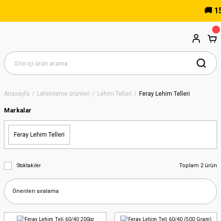
🚚 15.
Anasayfa
Lehimleme ürünleri
Lehim Telleri
Feray Lehim Telleri
Markalar
Feray Lehim Telleri
Toplam 2 ürün
Stoktakiler