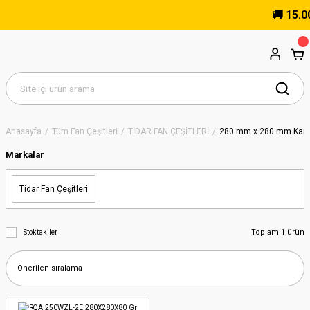
🚚 15.000
Anasayfa
Tüm Fan Çeşitleri
TİDAR FAN ÇEŞİTLERİ
280 mm x 280 mm Kare
Markalar
Tidar Fan Çeşitleri
Toplam 1 ürün
Stoktakiler