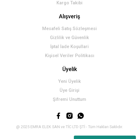
Kargo Takibi
Alışveriş
Mesafeli Satış Sözleşmesi
Gizlilik ve Güvenlik
İptal İade Koşullari
Kişisel Veriler Politikası
Üyelik
Yeni Üyelik
Üye Girişi
Şifremi Unuttum
@ 2025 EMRA ELEK SAN ve TİC LTD ŞTİ - Tüm Hakları Saklıdır.