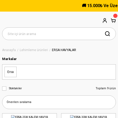
🚚 15.000₺ Ve Üzeri Al
Anasayfa
Lehimleme ürünleri
ERSA HAVYALAR
Markalar
Ersa
Toplam 9 ürün
Stoktakiler