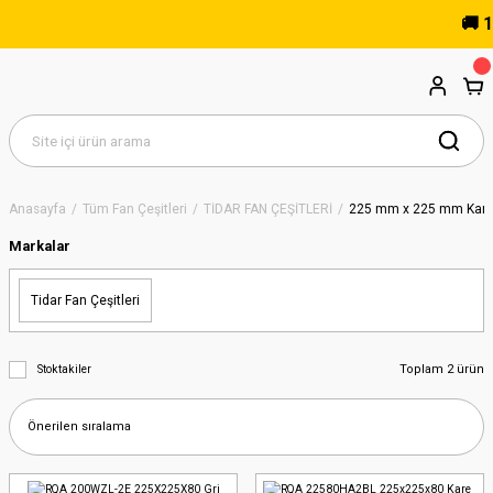
🚚 15
Anasayfa
Tüm Fan Çeşitleri
TİDAR FAN ÇEŞİTLERİ
225 mm x 225 mm Kare
Markalar
Tidar Fan Çeşitleri
Toplam 2 ürün
Stoktakiler