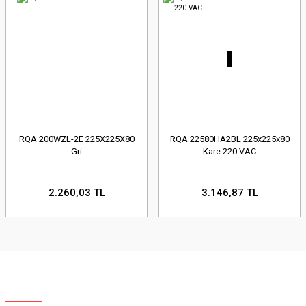
RQA 200WZL-2E 225X225X80
RQA 22580HA2BL 225x225x80
Gri
Kare 220 VAC
2.260,03 TL
3.146,87 TL