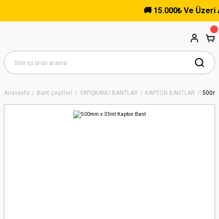
🚚 15.000₺ Ve Üzeri Alı
Anasayfa
Bant çeşitleri
YAPIŞKANLI BANTLAR
KAPTON BANTLAR
500mm