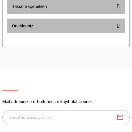
Taksit Seçenekleri
Yorum Yaz
Ürün hakkında henüz soru sorulmamış.
Önerileriniz
Soru Sor
Bu ürünün fiyat bilgisi, resim, ürün açıklamalarında ve diğer konularda
yetersiz gördüğünüz noktaları öneri formunu kullanarak tarafımıza
iletebilirsiniz.
Görüş ve önerileriniz için teşekkür ederiz.
Ürün resmi kalitesiz, bozuk veya görüntülenemiyor.
Ürün açıklamasında eksik bilgiler bulunuyor.
Ürün bilgilerinde hatalar bulunuyor.
Ürün fiyatı diğer sitelerden daha pahalı.
Mail adresinizle e-bültenimize kayıt olabilirsiniz.
Bu ürüne benzer farklı alternatifler olmalı.