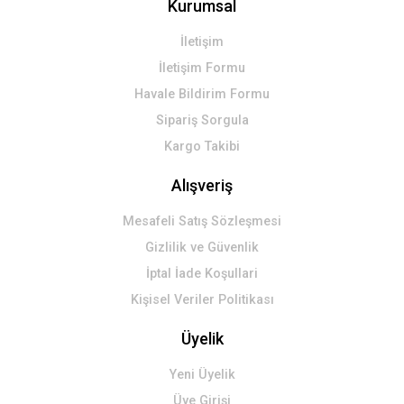
Kurumsal
Gönder
İletişim
İletişim Formu
Havale Bildirim Formu
Sipariş Sorgula
Kargo Takibi
Alışveriş
Mesafeli Satış Sözleşmesi
Gizlilik ve Güvenlik
İptal İade Koşullari
Kişisel Veriler Politikası
Üyelik
Yeni Üyelik
Üye Girişi