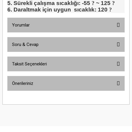
5. Sürekli çalışma sıcaklığı: -55
?
~ 125
?
6. Daraltmak için uygun sıcaklık: 120
?
Yorumlar
Soru & Cevap
Bu ürüne ilk yorumu siz yapın!
Taksit Seçenekleri
Yorum Yaz
Ürün hakkında henüz soru sorulmamış.
Önerileriniz
Soru Sor
Bu ürünün fiyat bilgisi, resim, ürün açıklamalarında ve diğer konularda
yetersiz gördüğünüz noktaları öneri formunu kullanarak tarafımıza
iletebilirsiniz.
Görüş ve önerileriniz için teşekkür ederiz.
Ürün resmi kalitesiz, bozuk veya görüntülenemiyor.