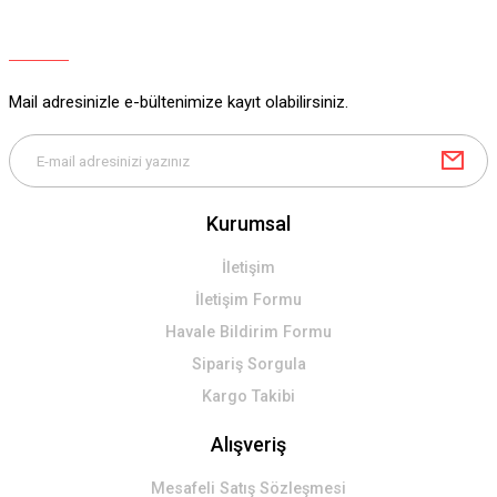
Ürün açıklamasında eksik bilgiler bulunuyor.
Ürün bilgilerinde hatalar bulunuyor.
Ürün fiyatı diğer sitelerden daha pahalı.
Mail adresinizle e-bültenimize kayıt olabilirsiniz.
Bu ürüne benzer farklı alternatifler olmalı.
Kurumsal
Gönder
İletişim
İletişim Formu
Havale Bildirim Formu
Sipariş Sorgula
Kargo Takibi
Alışveriş
Mesafeli Satış Sözleşmesi