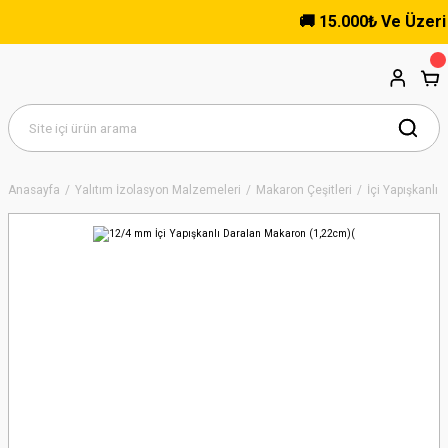
🚚 15.000₺ Ve Üzeri Alı
Anasayfa
Yalıtım İzolasyon Malzemeleri
Makaron Çeşitleri
İçi Yapışkanlı 