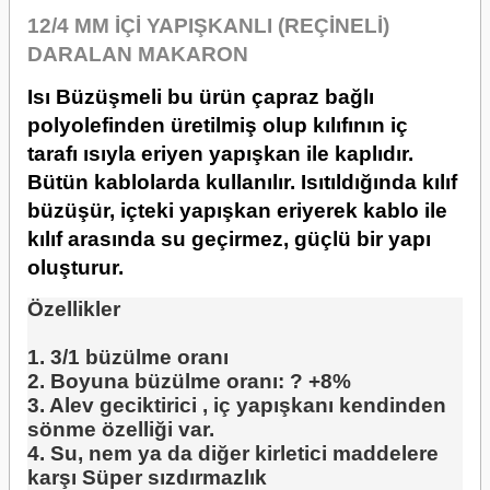
12/4 MM İÇİ YAPIŞKANLI (REÇİNELİ)
DARALAN MAKARON
Isı Büzüşmeli bu ürün çapraz bağlı
polyolefinden üretilmiş olup kılıfının iç
tarafı ısıyla eriyen yapışkan ile kaplıdır.
Bütün kablolarda kullanılır. Isıtıldığında kılıf
büzüşür, içteki yapışkan eriyerek kablo ile
kılıf arasında su geçirmez, güçlü bir yapı
oluşturur.
Özellikler
1. 3/1 büzülme oranı
2. Boyuna büzülme oranı: ? +8%
3. Alev geciktirici , iç yapışkanı kendinden
sönme özelliği var.
4. Su, nem ya da diğer kirletici maddelere
karşı Süper sızdırmazlık