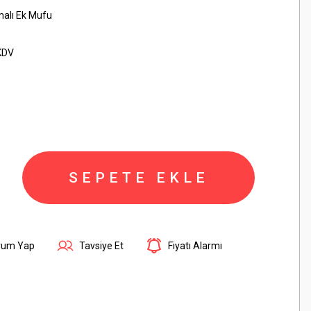
malı Ek Mufu
KDV
SEPETE EKLE
rum Yap
Tavsiye Et
Fiyatı Alarmı