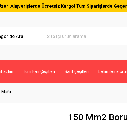
şverişlerde Ücretsiz Kargo! Tüm Siparişlerde Geçerlidir. 🚚 
hazları
Tüm Fan Çeşitleri
Bant çeşitleri
Lehimleme ürün
k Mufu
150 Mm2 Boru 