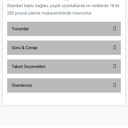
Standart kablo bağları, çeşitli uzunluklarda ve renklerde 18 ile
250 pound çekme mukavemetinde mevcuttur.
Yorumlar
Soru & Cevap
Bu ürüne ilk yorumu siz yapın!
Taksit Seçenekleri
Yorum Yaz
Ürün hakkında henüz soru sorulmamış.
Önerileriniz
Soru Sor
Bu ürünün fiyat bilgisi, resim, ürün açıklamalarında ve diğer konularda
yetersiz gördüğünüz noktaları öneri formunu kullanarak tarafımıza
iletebilirsiniz.
Görüş ve önerileriniz için teşekkür ederiz.