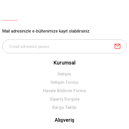
Ürün resmi kalitesiz, bozuk veya görüntülenemiyor.
Ürün açıklamasında eksik bilgiler bulunuyor.
Ürün bilgilerinde hatalar bulunuyor.
Ürün fiyatı diğer sitelerden daha pahalı.
Mail adresinizle e-bültenimize kayıt olabilirsiniz.
Bu ürüne benzer farklı alternatifler olmalı.
Kurumsal
Gönder
İletişim
İletişim Formu
Havale Bildirim Formu
Sipariş Sorgula
Kargo Takibi
Alışveriş