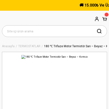
🚚 15.000₺ Ve Üzeri
Anasayfa
TERMOSTATLAR
180 ℃ Trifaze Motor Termistör Sarı – Beyaz – Kı