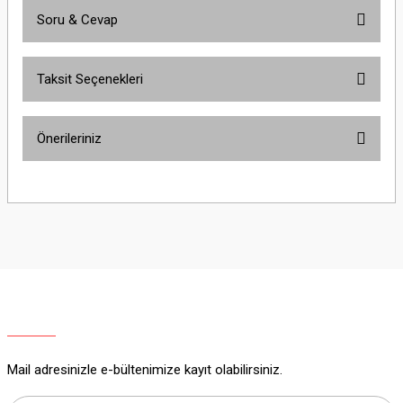
Soru & Cevap
Bu ürüne ilk yorumu siz yapın!
Taksit Seçenekleri
Yorum Yaz
Ürün hakkında henüz soru sorulmamış.
Önerileriniz
Soru Sor
Bu ürünün fiyat bilgisi, resim, ürün açıklamalarında ve diğer konularda
yetersiz gördüğünüz noktaları öneri formunu kullanarak tarafımıza
iletebilirsiniz.
Görüş ve önerileriniz için teşekkür ederiz.
Ürün resmi kalitesiz, bozuk veya görüntülenemiyor.
Ürün açıklamasında eksik bilgiler bulunuyor.
Ürün bilgilerinde hatalar bulunuyor.
Ürün fiyatı diğer sitelerden daha pahalı.
Mail adresinizle e-bültenimize kayıt olabilirsiniz.
Bu ürüne benzer farklı alternatifler olmalı.