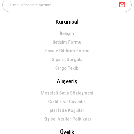
Kurumsal
Gönder
İletişim
İletişim Formu
Havale Bildirim Formu
Sipariş Sorgula
Kargo Takibi
Alışveriş
Mesafeli Satış Sözleşmesi
Gizlilik ve Güvenlik
İptal İade Koşullari
Kişisel Veriler Politikası
Üyelik