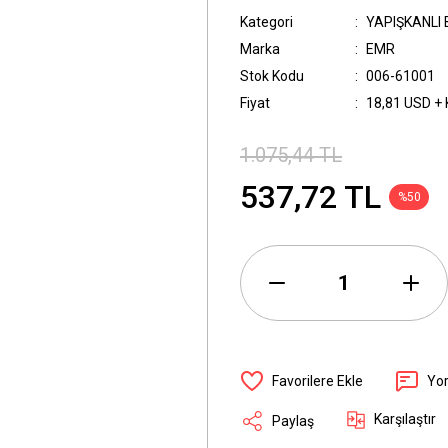
Kategori
YAPIŞKANLI
Marka
EMR
Stok Kodu
006-61001
Fiyat
18,81 USD +
1.075,44 TL
537,72 TL
%50
Yo
Karşılaştır
Paylaş