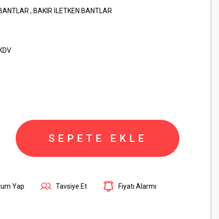
 BANTLAR
,
BAKIR İLETKEN BANTLAR
 KDV
SEPETE EKLE
rum Yap
Tavsiye Et
Fiyatı Alarmı