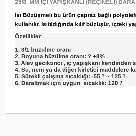
25/8 MM İÇİ YAPIŞKANLI (REÇİNELİ) DA
Isı Büzüşmeli bu ürün çapraz bağlı polyolefin
kullanılır. Isıtıldığında kılıf büzüşür, içteki
Özellikler
1. 3/1 büzülme oranı
2. Boyuna büzülme oranı: ? +8%
3. Alev geciktirici , iç yapışkanı kendinden 
4. Su, nem ya da diğer kirletici maddelere k
5. Sürekli çalışma sıcaklığı: -55
?
~ 125
?
6. Daraltmak için uygun sıcaklık: 120
?
Bu ürünün fiyat bilgisi, resim, ürün açıklamalarında ve diğer konularda
Görüş ve önerileriniz için teşekkür ederiz.
Ürün resmi kalitesiz, bozuk veya görüntülenemiyor.