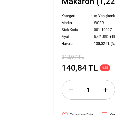
Makaron (1,2
Kategori
İçi Yapışkanl
Marka
WOER
Stok Kodu
001-10007
Fiyat
5,47 USD + 
Havale
138,02 TL (%2
312,97 TL
140,84 TL
%55
Yo