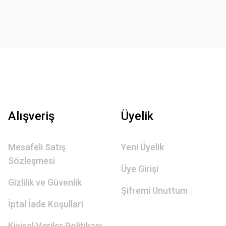
Alışveriş
Üyelik
Mesafeli Satış
Yeni Üyelik
Sözleşmesi
Üye Girişi
Gizlilik ve Güvenlik
Şifremi Unuttum
İptal İade Koşullari
Kişisel Veriler Politikası