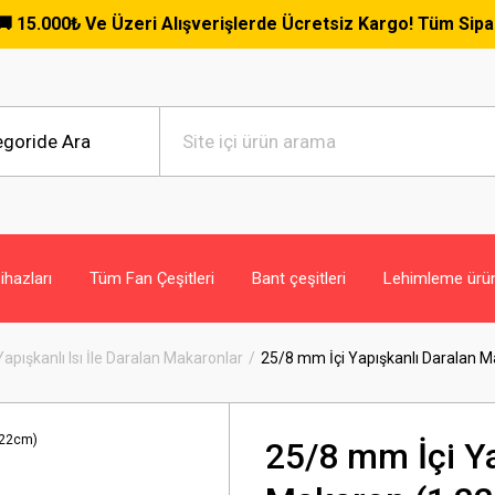
₺ Ve Üzeri Alışverişlerde Ücretsiz Kargo! Tüm Siparişlerde G
hazları
Tüm Fan Çeşitleri
Bant çeşitleri
Lehimleme ürün
 Yapışkanlı Isı İle Daralan Makaronlar
25/8 mm İçi Yapışkanlı Daralan 
25/8 mm İçi Ya