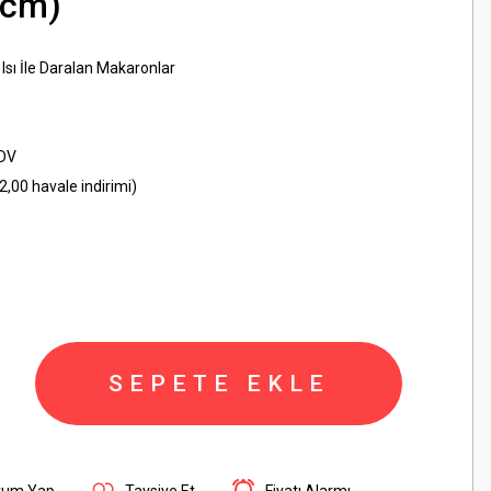
2cm)
ı Isı İle Daralan Makaronlar
KDV
,00 havale indirimi)
SEPETE EKLE
rum Yap
Tavsiye Et
Fiyatı Alarmı