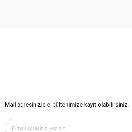
Ürün açıklamasında eksik bilgiler bulunuyor.
Ürün bilgilerinde hatalar bulunuyor.
Ürün fiyatı diğer sitelerden daha pahalı.
Bu ürüne benzer farklı alternatifler olmalı.
Mail adresinizle e-bültenimize kayıt olabilirsiniz.