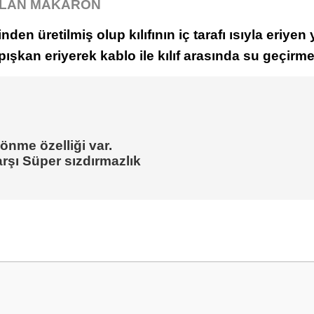
RALAN MAKARON
den üretilmiş olup kılıfının iç tarafı ısıyla eriyen
 yapışkan eriyerek kablo ile kılıf arasında su geçirm
sönme özelliği var.
arşı Süper sızdırmazlık
 yetersiz gördüğünüz noktaları öneri formunu kullanarak tarafımıza iletebilirsini
Ürün hakkında henüz soru sorulmamış.
Bu ürüne ilk yorumu siz yapın!
Yorum Yaz
Soru Sor