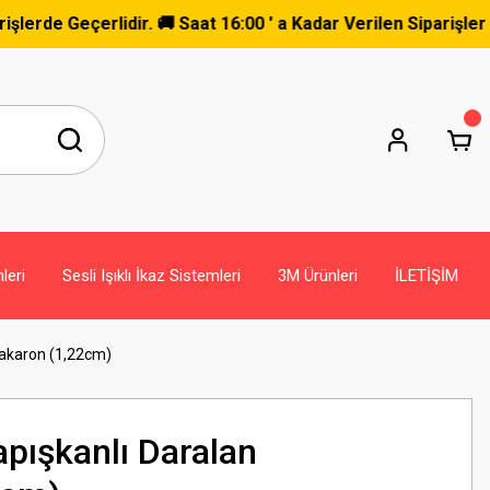
eçerlidir. 🚚 Saat 16:00 ' a Kadar Verilen Siparişler Aynı Gü
leri
Sesli Işıklı İkaz Sistemleri
3M Ürünleri
İLETİŞİM
Makaron (1,22cm)
pışkanlı Daralan