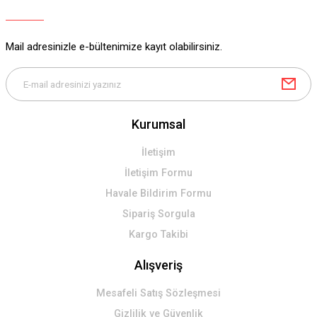
Ürün bilgilerinde hatalar bulunuyor.
Ürün fiyatı diğer sitelerden daha pahalı.
Mail adresinizle e-bültenimize kayıt olabilirsiniz.
Bu ürüne benzer farklı alternatifler olmalı.
Kurumsal
Gönder
İletişim
İletişim Formu
Havale Bildirim Formu
Sipariş Sorgula
Kargo Takibi
Alışveriş
Mesafeli Satış Sözleşmesi
Gizlilik ve Güvenlik