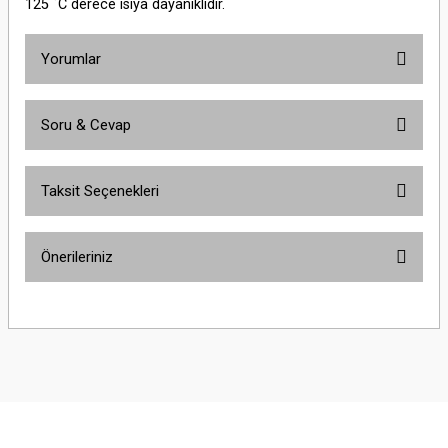
125 ˚C derece ısıya dayanıklıdır.
Yorumlar
Soru & Cevap
Bu ürüne ilk yorumu siz yapın!
Taksit Seçenekleri
Yorum Yaz
Ürün hakkında henüz soru sorulmamış.
Önerileriniz
Soru Sor
Bu ürünün fiyat bilgisi, resim, ürün açıklamalarında ve diğer konularda
yetersiz gördüğünüz noktaları öneri formunu kullanarak tarafımıza
iletebilirsiniz.
Görüş ve önerileriniz için teşekkür ederiz.
Ürün resmi kalitesiz, bozuk veya görüntülenemiyor.
Ürün açıklamasında eksik bilgiler bulunuyor.