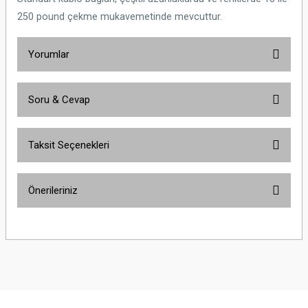
250 pound çekme mukavemetinde mevcuttur.
Yorumlar
Soru & Cevap
Bu ürüne ilk yorumu siz yapın!
Taksit Seçenekleri
Yorum Yaz
Ürün hakkında henüz soru sorulmamış.
Önerileriniz
Soru Sor
Bu ürünün fiyat bilgisi, resim, ürün açıklamalarında ve diğer konularda
yetersiz gördüğünüz noktaları öneri formunu kullanarak tarafımıza
iletebilirsiniz.
Görüş ve önerileriniz için teşekkür ederiz.
Ürün resmi kalitesiz, bozuk veya görüntülenemiyor.