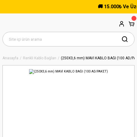
🚚 15.000₺ Ve Üzeri 
Anasayfa
Renkli Kablo Bağları
(250X3,6 mm) MAVİ KABLO BAĞI (100 AD/PA