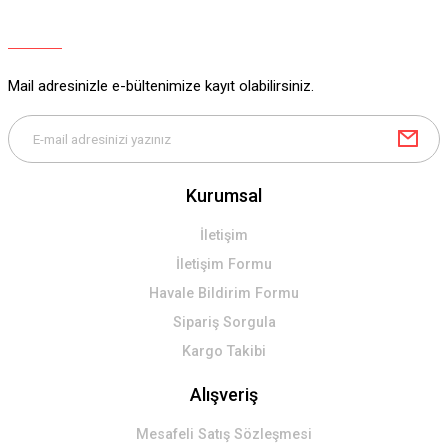
Ürün açıklamasında eksik bilgiler bulunuyor.
Ürün bilgilerinde hatalar bulunuyor.
Ürün fiyatı diğer sitelerden daha pahalı.
Mail adresinizle e-bültenimize kayıt olabilirsiniz.
Bu ürüne benzer farklı alternatifler olmalı.
Kurumsal
Gönder
İletişim
İletişim Formu
Havale Bildirim Formu
Sipariş Sorgula
Kargo Takibi
Alışveriş
Mesafeli Satış Sözleşmesi