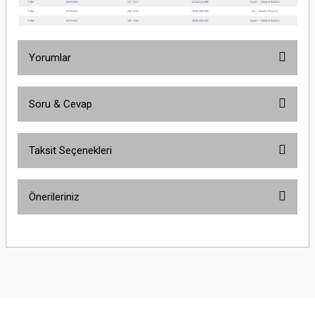
Yorumlar
Soru & Cevap
Bu ürüne ilk yorumu siz yapın!
Taksit Seçenekleri
Yorum Yaz
Ürün hakkında henüz soru sorulmamış.
Önerileriniz
Soru Sor
Bu ürünün fiyat bilgisi, resim, ürün açıklamalarında ve diğer konularda
yetersiz gördüğünüz noktaları öneri formunu kullanarak tarafımıza
iletebilirsiniz.
Görüş ve önerileriniz için teşekkür ederiz.
Ürün resmi kalitesiz, bozuk veya görüntülenemiyor.