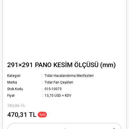
291×291 PANO KESİM ÖLÇÜSÜ (mm)
Kategori
Tidar Havalandırma Menfezleri
Marka
Tidar Fan Çeşitleri
Stok Kodu
015-10073
Fiyat
13,70 USD + KDV
783,86 TL
470,31 TL
%40