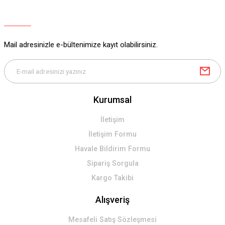
Ürün açıklamasında eksik bilgiler bulunuyor.
Ürün bilgilerinde hatalar bulunuyor.
Ürün fiyatı diğer sitelerden daha pahalı.
Mail adresinizle e-bültenimize kayıt olabilirsiniz.
Bu ürüne benzer farklı alternatifler olmalı.
Kurumsal
Gönder
İletişim
İletişim Formu
Havale Bildirim Formu
Sipariş Sorgula
Kargo Takibi
Alışveriş
Mesafeli Satış Sözleşmesi