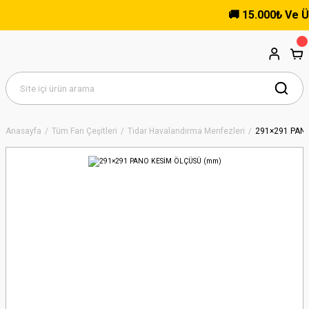
🚚 15.000₺ Ve Üzer
Anasayfa
Tüm Fan Çeşitleri
Tidar Havalandırma Menfezleri
291×291 PAN