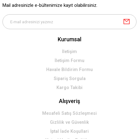
Ürün fiyatı diğer sitelerden daha pahalı.
Mail adresinizle e-bültenimize kayıt olabilirsiniz.
Bu ürüne benzer farklı alternatifler olmalı.
Kurumsal
Gönder
İletişim
İletişim Formu
Havale Bildirim Formu
Sipariş Sorgula
Kargo Takibi
Alışveriş
Mesafeli Satış Sözleşmesi
Gizlilik ve Güvenlik
İptal İade Koşullari