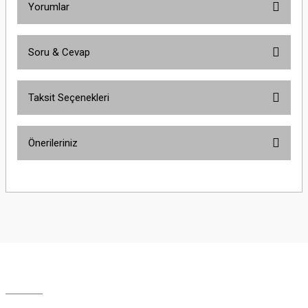
Yorumlar
Soru & Cevap
Bu ürüne ilk yorumu siz yapın!
Taksit Seçenekleri
Yorum Yaz
Ürün hakkında henüz soru sorulmamış.
Önerileriniz
Soru Sor
Bu ürünün fiyat bilgisi, resim, ürün açıklamalarında ve diğer konularda
yetersiz gördüğünüz noktaları öneri formunu kullanarak tarafımıza
iletebilirsiniz.
Görüş ve önerileriniz için teşekkür ederiz.
Ürün resmi kalitesiz, bozuk veya görüntülenemiyor.
Ürün açıklamasında eksik bilgiler bulunuyor.
Ürün bilgilerinde hatalar bulunuyor.