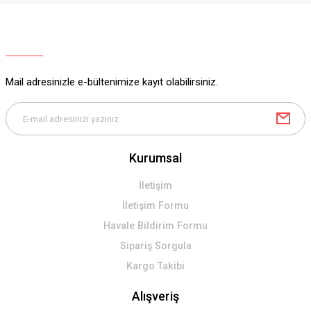
Ürün resmi kalitesiz, bozuk veya görüntülenemiyor.
Ürün açıklamasında eksik bilgiler bulunuyor.
Ürün bilgilerinde hatalar bulunuyor.
Ürün fiyatı diğer sitelerden daha pahalı.
Mail adresinizle e-bültenimize kayıt olabilirsiniz.
Bu ürüne benzer farklı alternatifler olmalı.
Kurumsal
Gönder
İletişim
İletişim Formu
Havale Bildirim Formu
Sipariş Sorgula
Kargo Takibi
Alışveriş