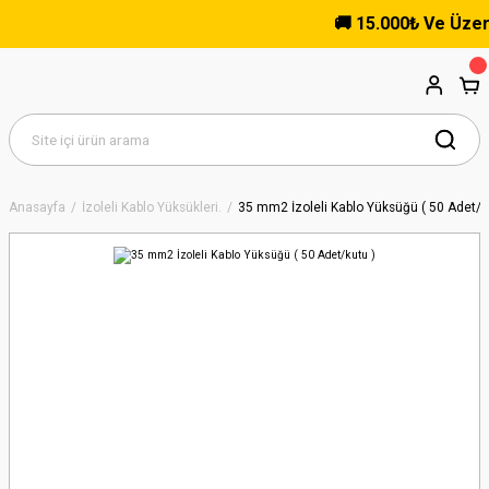
🚚 15.000₺ Ve Üzeri Al
Anasayfa
İzoleli Kablo Yüksükleri.
35 mm2 İzoleli Kablo Yüksüğü ( 50 Adet/k