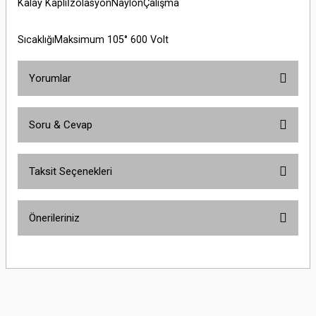
Kalay KaplıİzolasyonNaylonÇalışma
SıcaklığıMaksimum 105° 600 Volt
Yorumlar
Soru & Cevap
Bu ürüne ilk yorumu siz yapın!
Taksit Seçenekleri
Yorum Yaz
Ürün hakkında henüz soru sorulmamış.
Önerileriniz
Soru Sor
Bu ürünün fiyat bilgisi, resim, ürün açıklamalarında ve diğer konularda
yetersiz gördüğünüz noktaları öneri formunu kullanarak tarafımıza
iletebilirsiniz.
Görüş ve önerileriniz için teşekkür ederiz.