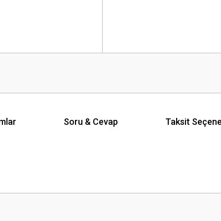
mlar
Soru & Cevap
Taksit Seçene
 yetersiz gördüğünüz noktaları öneri formunu kullanarak tarafımıza iletebilirsini
Ürün hakkında henüz soru sorulmamış.
Bu ürüne ilk yorumu siz yapın!