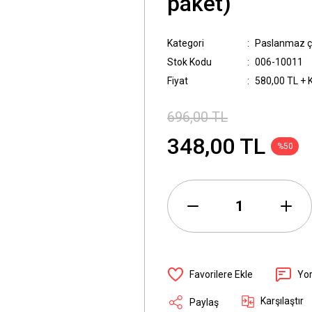
paket)
Kategori
Paslanmaz çe
Stok Kodu
006-10011
Fiyat
580,00 TL + 
696,00 TL
348,00 TL
%50
Yo
Karşılaştır
Paylaş