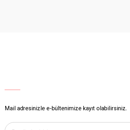
Ürün açıklamasında eksik bilgiler bulunuyor.
Ürün bilgilerinde hatalar bulunuyor.
Ürün fiyatı diğer sitelerden daha pahalı.
Bu ürüne benzer farklı alternatifler olmalı.
Mail adresinizle e-bültenimize kayıt olabilirsiniz.