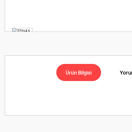
Ürün Bilgisi
Yoru
Bu ürünün fiyat bilgisi, resim, ürün açıklamalarında ve diğer konularda
Görüş ve önerileriniz için teşekkür ederiz.
Ürün resmi kalitesiz, bozuk veya görüntülenemiyor.