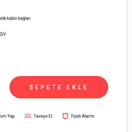
lik kablo bağları
KDV
SEPETE EKLE
rum Yap
Tavsiye Et
Fiyatı Alarmı