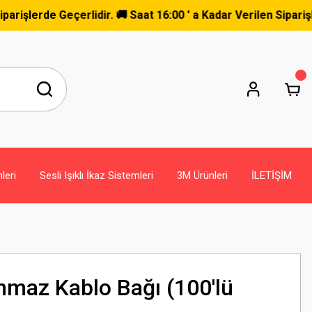
de Geçerlidir. 🚚 Saat 16:00 ' a Kadar Verilen Siparişler Ay
leri
Sesli Işıklı İkaz Sistemleri
3M Ürünleri
İLETİŞİM
nmaz Kablo Bağı (100'lü