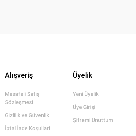
Alışveriş
Üyelik
Mesafeli Satış
Yeni Üyelik
Sözleşmesi
Üye Girişi
Gizlilik ve Güvenlik
Şifremi Unuttum
İptal İade Koşullari