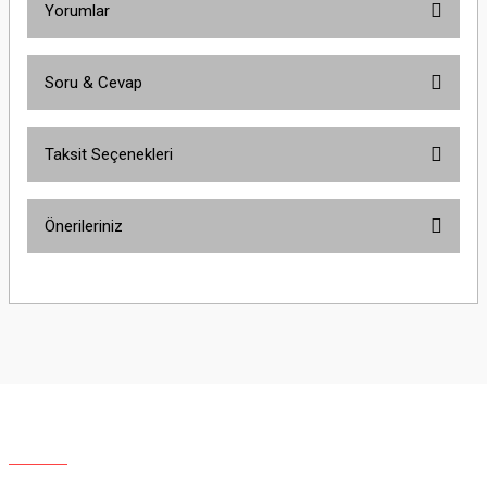
Yorumlar
Soru & Cevap
Bu ürüne ilk yorumu siz yapın!
Taksit Seçenekleri
Yorum Yaz
Ürün hakkında henüz soru sorulmamış.
Önerileriniz
Soru Sor
Bu ürünün fiyat bilgisi, resim, ürün açıklamalarında ve diğer konularda
yetersiz gördüğünüz noktaları öneri formunu kullanarak tarafımıza
iletebilirsiniz.
Görüş ve önerileriniz için teşekkür ederiz.
Ürün resmi kalitesiz, bozuk veya görüntülenemiyor.
Ürün açıklamasında eksik bilgiler bulunuyor.
Ürün bilgilerinde hatalar bulunuyor.