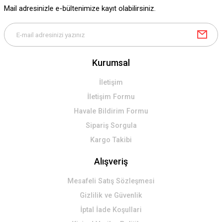
Ürün fiyatı diğer sitelerden daha pahalı.
Mail adresinizle e-bültenimize kayıt olabilirsiniz.
Bu ürüne benzer farklı alternatifler olmalı.
Kurumsal
Gönder
İletişim
İletişim Formu
Havale Bildirim Formu
Sipariş Sorgula
Kargo Takibi
Alışveriş
Mesafeli Satış Sözleşmesi
Gizlilik ve Güvenlik
İptal İade Koşullari