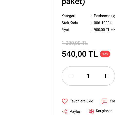
paket)
Kategori
Paslanmaz çe
Stok Kodu
006-10004
Fiyat
900,00 TL + 
1.080,00 TL
540,00 TL
%50
Yo
Karşılaştır
Paylaş