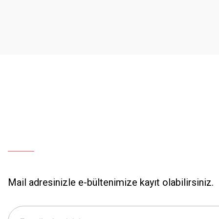
Ürün açıklamasında eksik bilgiler bulunuyor.
Ürün bilgilerinde hatalar bulunuyor.
Ürün fiyatı diğer sitelerden daha pahalı.
Bu ürüne benzer farklı alternatifler olmalı.
Mail adresinizle e-bültenimize kayıt olabilirsiniz.