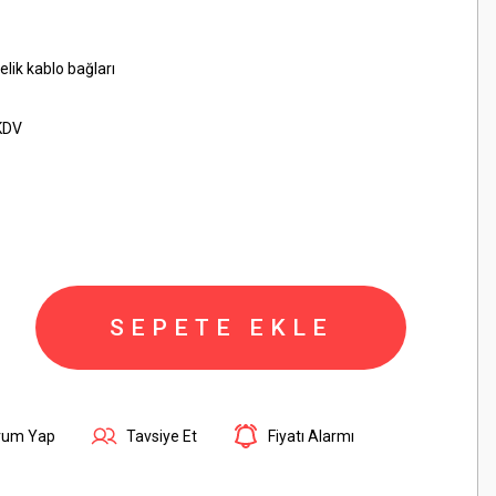
lik kablo bağları
KDV
SEPETE EKLE
rum Yap
Tavsiye Et
Fiyatı Alarmı