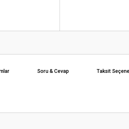
mlar
Soru & Cevap
Taksit Seçene
 yetersiz gördüğünüz noktaları öneri formunu kullanarak tarafımıza iletebilirsini
Ürün hakkında henüz soru sorulmamış.
Bu ürüne ilk yorumu siz yapın!