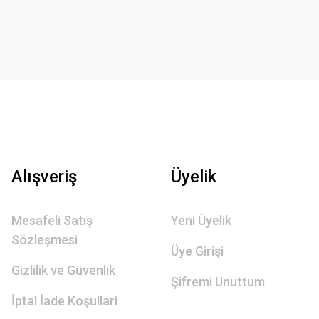
Alışveriş
Üyelik
Mesafeli Satış
Yeni Üyelik
Sözleşmesi
Üye Girişi
Gizlilik ve Güvenlik
Şifremi Unuttum
İptal İade Koşullari