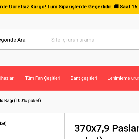
iz Kargo! Tüm Siparişlerde Geçerlidir. 🚚 Saat 16:00 ' a Kad
hazları
Tüm Fan Çeşitleri
Bant çeşitleri
Lehimleme ürün
 Bağı (100'lü paket)
370x7,9 Pasla