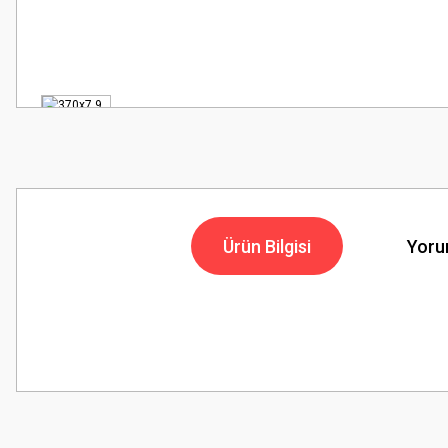
Ürün Bilgisi
Yoru
Bu ürünün fiyat bilgisi, resim, ürün açıklamalarında ve diğer konularda
Görüş ve önerileriniz için teşekkür ederiz.
Ürün resmi kalitesiz, bozuk veya görüntülenemiyor.