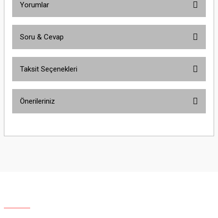
Yorumlar
Soru & Cevap
Bu ürüne ilk yorumu siz yapın!
Taksit Seçenekleri
Yorum Yaz
Ürün hakkında henüz soru sorulmamış.
Önerileriniz
Soru Sor
Bu ürünün fiyat bilgisi, resim, ürün açıklamalarında ve diğer konularda
yetersiz gördüğünüz noktaları öneri formunu kullanarak tarafımıza
iletebilirsiniz.
Görüş ve önerileriniz için teşekkür ederiz.
Ürün resmi kalitesiz, bozuk veya görüntülenemiyor.
Ürün açıklamasında eksik bilgiler bulunuyor.
Ürün bilgilerinde hatalar bulunuyor.