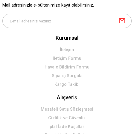
Ürün fiyatı diğer sitelerden daha pahalı.
Mail adresinizle e-bültenimize kayıt olabilirsiniz.
Bu ürüne benzer farklı alternatifler olmalı.
Kurumsal
Gönder
İletişim
İletişim Formu
Havale Bildirim Formu
Sipariş Sorgula
Kargo Takibi
Alışveriş
Mesafeli Satış Sözleşmesi
Gizlilik ve Güvenlik
İptal İade Koşullari