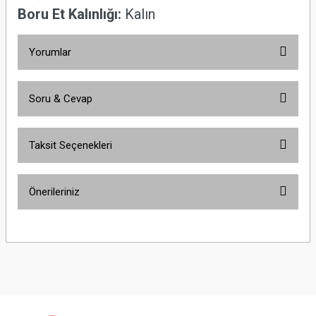
Boru Et Kalınlığı:
Kalın
Yorumlar
Soru & Cevap
Bu ürüne ilk yorumu siz yapın!
Taksit Seçenekleri
Yorum Yaz
Ürün hakkında henüz soru sorulmamış.
Önerileriniz
Soru Sor
Bu ürünün fiyat bilgisi, resim, ürün açıklamalarında ve diğer konularda
yetersiz gördüğünüz noktaları öneri formunu kullanarak tarafımıza
iletebilirsiniz.
Görüş ve önerileriniz için teşekkür ederiz.
Ürün resmi kalitesiz, bozuk veya görüntülenemiyor.