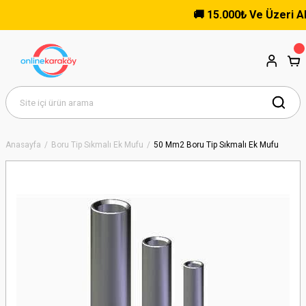
🚚 15.000₺ Ve Üzeri Alışv
Anasayfa
Boru Tip Sıkmalı Ek Mufu
50 Mm2 Boru Tip Sıkmalı Ek Mufu