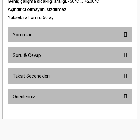
Geniş çalışma sıcaklığı aralığı, -50°C … +200°C
Aşındırıcı olmayan, sızdırmaz
Yüksek raf ömrü 60 ay
Yorumlar
Soru & Cevap
Bu ürüne ilk yorumu siz yapın!
Taksit Seçenekleri
Yorum Yaz
Ürün hakkında henüz soru sorulmamış.
Önerileriniz
Soru Sor
Bu ürünün fiyat bilgisi, resim, ürün açıklamalarında ve diğer konularda
yetersiz gördüğünüz noktaları öneri formunu kullanarak tarafımıza
iletebilirsiniz.
Görüş ve önerileriniz için teşekkür ederiz.