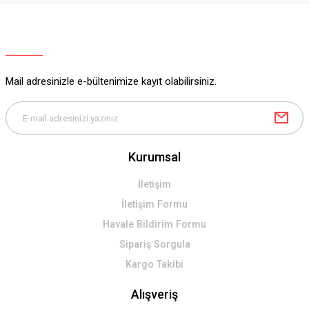
Ürün resmi kalitesiz, bozuk veya görüntülenemiyor.
Ürün açıklamasında eksik bilgiler bulunuyor.
Ürün bilgilerinde hatalar bulunuyor.
Ürün fiyatı diğer sitelerden daha pahalı.
Mail adresinizle e-bültenimize kayıt olabilirsiniz.
Bu ürüne benzer farklı alternatifler olmalı.
Kurumsal
Gönder
İletişim
İletişim Formu
Havale Bildirim Formu
Sipariş Sorgula
Kargo Takibi
Alışveriş