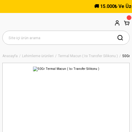
🚚 15.000₺ Ve Üzeri 
Anasayfa
Lehimleme ürünleri
Termal Macun ( Isı Transfer Silikonu )
50Gr T