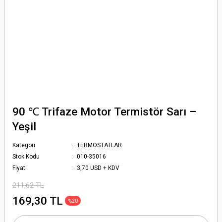
90 ℃ Trifaze Motor Termistör Sarı –
Yeşil
Kategori
TERMOSTATLAR
Stok Kodu
010-35016
Fiyat
3,70 USD + KDV
211,62 TL
169,30 TL
%20