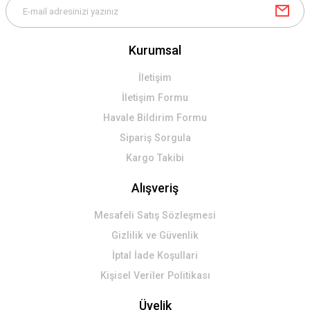
Kurumsal
Gönder
İletişim
İletişim Formu
Havale Bildirim Formu
Sipariş Sorgula
Kargo Takibi
Alışveriş
Mesafeli Satış Sözleşmesi
Gizlilik ve Güvenlik
İptal İade Koşullari
Kişisel Veriler Politikası
Üyelik