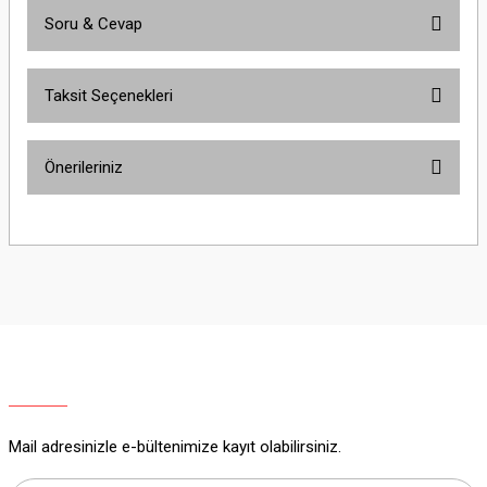
Soru & Cevap
Bu ürüne ilk yorumu siz yapın!
Taksit Seçenekleri
Yorum Yaz
Ürün hakkında henüz soru sorulmamış.
Önerileriniz
Soru Sor
Bu ürünün fiyat bilgisi, resim, ürün açıklamalarında ve diğer konularda
yetersiz gördüğünüz noktaları öneri formunu kullanarak tarafımıza
iletebilirsiniz.
Görüş ve önerileriniz için teşekkür ederiz.
Ürün resmi kalitesiz, bozuk veya görüntülenemiyor.
Ürün açıklamasında eksik bilgiler bulunuyor.
Ürün bilgilerinde hatalar bulunuyor.
Ürün fiyatı diğer sitelerden daha pahalı.
Mail adresinizle e-bültenimize kayıt olabilirsiniz.
Bu ürüne benzer farklı alternatifler olmalı.