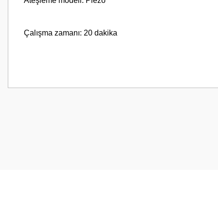
Ateşleme modeli: Piezo
Çalışma zamanı: 20 dakika
Bu ürünün fiyat bilgisi, resim, ürün açıklamalarında ve diğer konularda
Görüş ve önerileriniz için teşekkür ederiz.
Ürün resmi kalitesiz, bozuk veya görüntülenemiyor.
Ürün açıklamasında eksik bilgiler bulunuyor.
Ürün bilgilerinde hatalar bulunuyor.
Ürün fiyatı diğer sitelerden daha pahalı.
Bu ürüne benzer farklı alternatifler olmalı.