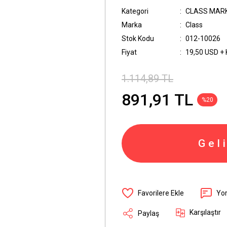
Kategori
CLASS MAR
Marka
Class
Stok Kodu
012-10026
Fiyat
19,50 USD +
1.114,89 TL
891,91 TL
%20
Gel
Yo
Karşılaştır
Paylaş