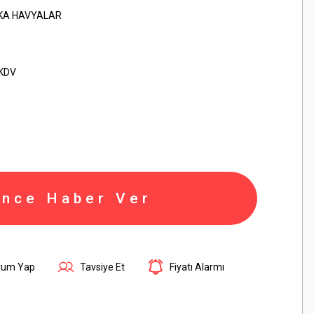
KA HAVYALAR
 KDV
ince Haber Ver
rum Yap
Tavsiye Et
Fiyatı Alarmı