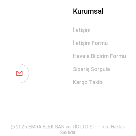
Gönder
Kurumsal
İletişim
İletişim Formu
Havale Bildirim Formu
Sipariş Sorgula
Kargo Takibi
@ 2025 EMRA ELEK SAN ve TİC LTD ŞTİ - Tüm Hakları
Saklıdır.