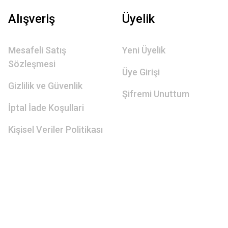
Alışveriş
Üyelik
Mesafeli Satış
Yeni Üyelik
Sözleşmesi
Üye Girişi
Gizlilik ve Güvenlik
Şifremi Unuttum
İptal İade Koşullari
Kişisel Veriler Politikası