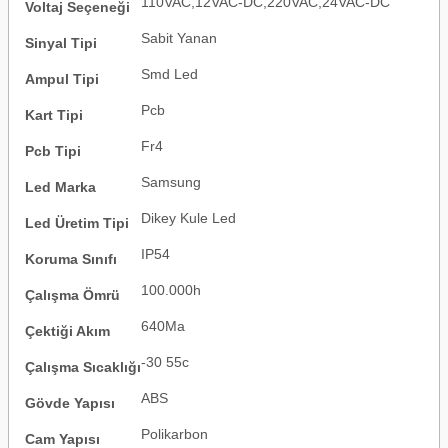
110VAC,12VAC-DC,220VAC,24VAC-DC
Voltaj Seçeneği
Sabit Yanan
Sinyal Tipi
Smd Led
Ampul Tipi
Pcb
Kart Tipi
Fr4
Pcb Tipi
Samsung
Led Marka
Dikey Kule Led
Led Üretim Tipi
IP54
Koruma Sınıfı
100.000h
Çalışma Ömrü
640Ma
Çektiği Akım
-30 55c
Çalışma Sıcaklığı
ABS
Gövde Yapısı
Polikarbon
Cam Yapısı