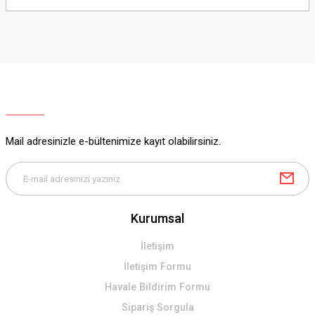
yetersiz gördüğünüz noktaları öneri formunu kullanarak tarafımıza
iletebilirsiniz.
Görüş ve önerileriniz için teşekkür ederiz.
Ürün resmi kalitesiz, bozuk veya görüntülenemiyor.
Ürün açıklamasında eksik bilgiler bulunuyor.
Ürün bilgilerinde hatalar bulunuyor.
Ürün fiyatı diğer sitelerden daha pahalı.
Mail adresinizle e-bültenimize kayıt olabilirsiniz.
Bu ürüne benzer farklı alternatifler olmalı.
Kurumsal
Gönder
İletişim
İletişim Formu
Havale Bildirim Formu
Sipariş Sorgula