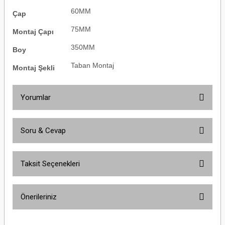
60MM
Çap
75MM
Montaj Çapı
350MM
Boy
Taban Montaj
Montaj Şekli
Yorumlar
Soru & Cevap
Bu ürüne ilk yorumu siz yapın!
Taksit Seçenekleri
Yorum Yaz
Ürün hakkında henüz soru sorulmamış.
Önerileriniz
Soru Sor
Bu ürünün fiyat bilgisi, resim, ürün açıklamalarında ve diğer konularda