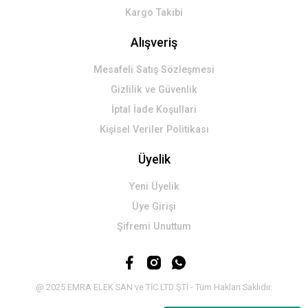
Kargo Takibi
Alışveriş
Mesafeli Satış Sözleşmesi
Gizlilik ve Güvenlik
İptal İade Koşullari
Kişisel Veriler Politikası
Üyelik
Yeni Üyelik
Üye Girişi
Şifremi Unuttum
@ 2025 EMRA ELEK SAN ve TİC LTD ŞTİ - Tüm Hakları Saklıdır.