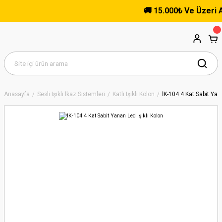
🚚 15.000₺ Ve Üzeri Alış
Anasayfa
Sesli Işıklı İkaz Sistemleri
Katlı Işıklı Kolon
İK-104 4 Kat Sabit Yan