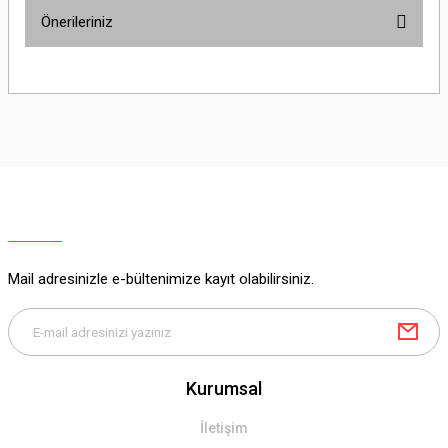
Önerileriniz
Soru Sor
Bu ürünün fiyat bilgisi, resim, ürün açıklamalarında ve diğer konularda
yetersiz gördüğünüz noktaları öneri formunu kullanarak tarafımıza
iletebilirsiniz.
Görüş ve önerileriniz için teşekkür ederiz.
Ürün resmi kalitesiz, bozuk veya görüntülenemiyor.
Ürün açıklamasında eksik bilgiler bulunuyor.
Ürün bilgilerinde hatalar bulunuyor.
Ürün fiyatı diğer sitelerden daha pahalı.
Mail adresinizle e-bültenimize kayıt olabilirsiniz.
Bu ürüne benzer farklı alternatifler olmalı.
Kurumsal
Gönder
İletişim