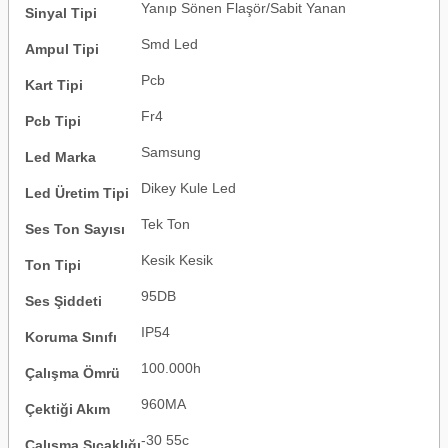
Yanıp Sönen Flaşör/Sabit Yanan
Sinyal Tipi
Smd Led
Ampul Tipi
Pcb
Kart Tipi
Fr4
Pcb Tipi
Samsung
Led Marka
Dikey Kule Led
Led Üretim Tipi
Tek Ton
Ses Ton Sayısı
Kesik Kesik
Ton Tipi
95DB
Ses Şiddeti
IP54
Koruma Sınıfı
100.000h
Çalışma Ömrü
960MA
Çektiği Akım
-30 55c
Çalışma Sıcaklığı