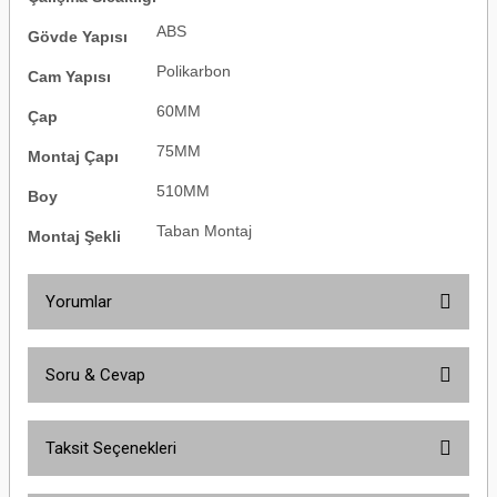
ABS
Gövde Yapısı
Polikarbon
Cam Yapısı
60MM
Çap
75MM
Montaj Çapı
510MM
Boy
Taban Montaj
Montaj Şekli
Yorumlar
Soru & Cevap
Bu ürüne ilk yorumu siz yapın!
Taksit Seçenekleri
Yorum Yaz
Ürün hakkında henüz soru sorulmamış.