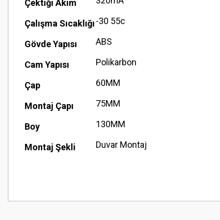
320mA
Çektiği Akım
-30 55c
Çalışma Sıcaklığı
ABS
Gövde Yapısı
Polikarbon
Cam Yapısı
60MM
Çap
75MM
Montaj Çapı
130MM
Boy
Duvar Montaj
Montaj Şekli
Bu ürünün fiyat bilgisi, resim, ürün açıklamalarında ve diğer konularda
Görüş ve önerileriniz için teşekkür ederiz.