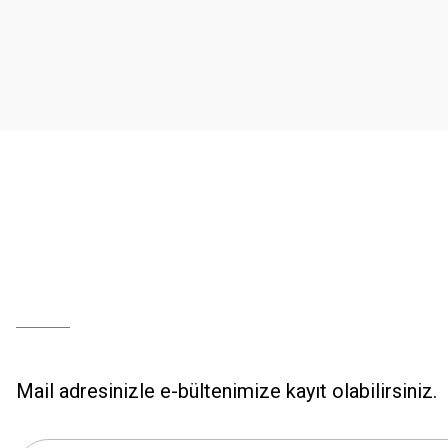
Ürün resmi kalitesiz, bozuk veya görüntülenemiyor.
Ürün açıklamasında eksik bilgiler bulunuyor.
Ürün bilgilerinde hatalar bulunuyor.
Ürün fiyatı diğer sitelerden daha pahalı.
Bu ürüne benzer farklı alternatifler olmalı.
Mail adresinizle e-bültenimize kayıt olabilirsiniz.