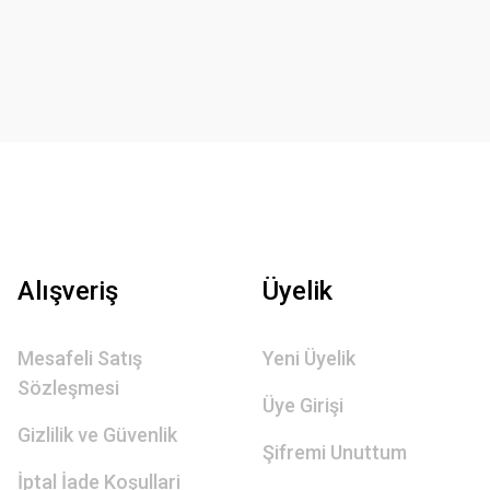
Alışveriş
Üyelik
Mesafeli Satış
Yeni Üyelik
Sözleşmesi
Üye Girişi
Gizlilik ve Güvenlik
Şifremi Unuttum
İptal İade Koşullari