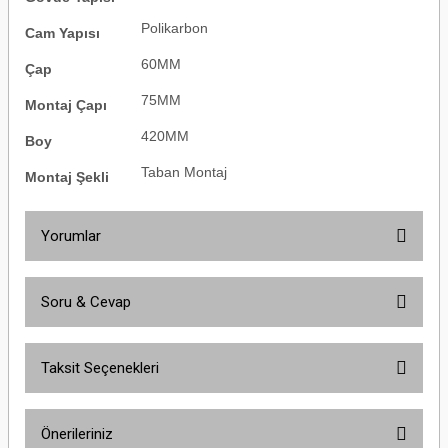
Polikarbon
Cam Yapısı
60MM
Çap
75MM
Montaj Çapı
420MM
Boy
Taban Montaj
Montaj Şekli
Yorumlar
Soru & Cevap
Bu ürüne ilk yorumu siz yapın!
Taksit Seçenekleri
Yorum Yaz
Ürün hakkında henüz soru sorulmamış.
Önerileriniz
Soru Sor