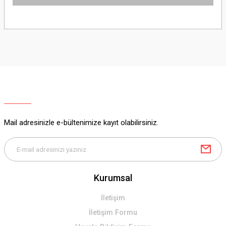
Bu ürünün fiyat bilgisi, resim, ürün açıklamalarında ve diğer konularda
yetersiz gördüğünüz noktaları öneri formunu kullanarak tarafımıza
iletebilirsiniz.
Görüş ve önerileriniz için teşekkür ederiz.
Ürün resmi kalitesiz, bozuk veya görüntülenemiyor.
Ürün açıklamasında eksik bilgiler bulunuyor.
Ürün bilgilerinde hatalar bulunuyor.
Ürün fiyatı diğer sitelerden daha pahalı.
Mail adresinizle e-bültenimize kayıt olabilirsiniz.
Bu ürüne benzer farklı alternatifler olmalı.
Kurumsal
Gönder
İletişim
İletişim Formu