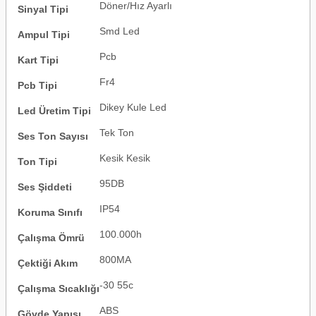
Döner/Hız Ayarlı
Sinyal Tipi
Smd Led
Ampul Tipi
Pcb
Kart Tipi
Fr4
Pcb Tipi
Dikey Kule Led
Led Üretim Tipi
Tek Ton
Ses Ton Sayısı
Kesik Kesik
Ton Tipi
95DB
Ses Şiddeti
IP54
Koruma Sınıfı
100.000h
Çalışma Ömrü
800MA
Çektiği Akım
-30 55c
Çalışma Sıcaklığı
ABS
Gövde Yapısı