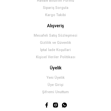
Havale Bildirim Formu
Sipariş Sorgula
Kargo Takibi
Alışveriş
Mesafeli Satış Sözleşmesi
Gizlilik ve Güvenlik
İptal İade Koşullari
Kişisel Veriler Politikası
Üyelik
Yeni Üyelik
Üye Girişi
Şifremi Unuttum