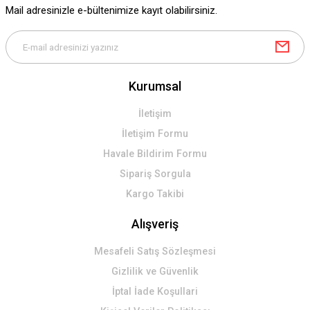
Mail adresinizle e-bültenimize kayıt olabilirsiniz.
Bu ürüne benzer farklı alternatifler olmalı.
Kurumsal
Gönder
İletişim
İletişim Formu
Havale Bildirim Formu
Sipariş Sorgula
Kargo Takibi
Alışveriş
Mesafeli Satış Sözleşmesi
Gizlilik ve Güvenlik
İptal İade Koşullari