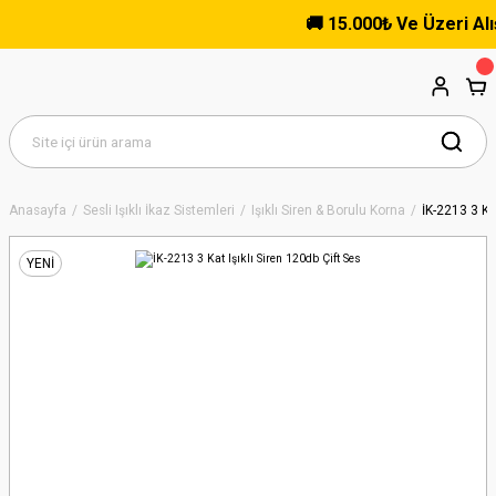
🚚 15.000₺ Ve Üzeri Alışver
Anasayfa
Sesli Işıklı İkaz Sistemleri
Işıklı Siren & Borulu Korna
İK-2213 3 Ka
YENİ