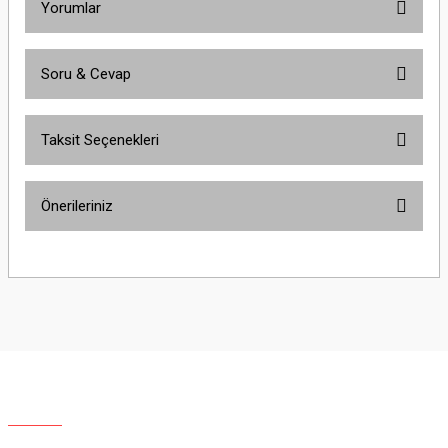
Yorumlar
Soru & Cevap
Bu ürüne ilk yorumu siz yapın!
Taksit Seçenekleri
Yorum Yaz
Ürün hakkında henüz soru sorulmamış.
Önerileriniz
Soru Sor
Bu ürünün fiyat bilgisi, resim, ürün açıklamalarında ve diğer konularda
yetersiz gördüğünüz noktaları öneri formunu kullanarak tarafımıza
iletebilirsiniz.
Görüş ve önerileriniz için teşekkür ederiz.
Ürün resmi kalitesiz, bozuk veya görüntülenemiyor.
Ürün açıklamasında eksik bilgiler bulunuyor.
Ürün bilgilerinde hatalar bulunuyor.
Ürün fiyatı diğer sitelerden daha pahalı.