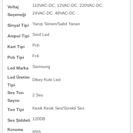
110VAC-DC, 12VAC-DC, 220VAC-DC,
Voltaj
24VAC-DC, 48VAC-DC
Seçeneği
Yanıp Sönen/Sabit Yanan
Sinyal Tipi
Smd Led
Ampul Tipi
Pcb
Kart Tipi
Fr4
Pcb Tipi
Samsung
Led Marka
Led Üretim
Dikey Kule Led
Tipi
Ses Ton
2 Ses
Sayısı
Kesik Kesik Ses/Sürekli Ses
Ton Tipi
120DB
Ses Şiddeti
Koruma
IP65