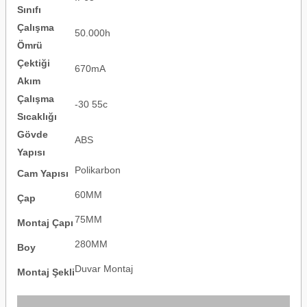
Sınıfı
Çalışma
50.000h
Ömrü
Çektiği
670mA
Akım
Çalışma
-30 55c
Sıcaklığı
Gövde
ABS
Yapısı
Polikarbon
Cam Yapısı
60MM
Çap
75MM
Montaj Çapı
280MM
Boy
Duvar Montaj
Montaj Şekli