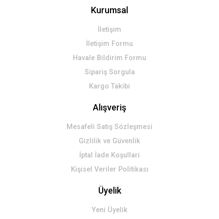
Kurumsal
Gönder
İletişim
İletişim Formu
Havale Bildirim Formu
Sipariş Sorgula
Kargo Takibi
Alışveriş
Mesafeli Satış Sözleşmesi
Gizlilik ve Güvenlik
İptal İade Koşullari
Kişisel Veriler Politikası
Üyelik
Yeni Üyelik