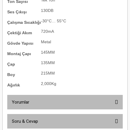
Tek Ton
Ton Sayısı
130DB
Ses Çıkışı
-30°C… 55°C
Çalışma Sıcaklığı
720mA
Çektiği Akım
Metal
Gövde Yapısı
145MM
Montaj Çapı
135MM
Çap
215MM
Boy
2,000Kg
Ağırlık
Yorumlar
Soru & Cevap
Bu ürüne ilk yorumu siz yapın!