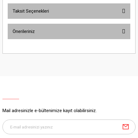
Taksit Seçenekleri
Yorum Yaz
Ürün hakkında henüz soru sorulmamış.
Önerileriniz
Soru Sor
Bu ürünün fiyat bilgisi, resim, ürün açıklamalarında ve diğer konularda
yetersiz gördüğünüz noktaları öneri formunu kullanarak tarafımıza
iletebilirsiniz.
Görüş ve önerileriniz için teşekkür ederiz.
Ürün resmi kalitesiz, bozuk veya görüntülenemiyor.
Ürün açıklamasında eksik bilgiler bulunuyor.
Ürün bilgilerinde hatalar bulunuyor.
Ürün fiyatı diğer sitelerden daha pahalı.
Mail adresinizle e-bültenimize kayıt olabilirsiniz.
Bu ürüne benzer farklı alternatifler olmalı.