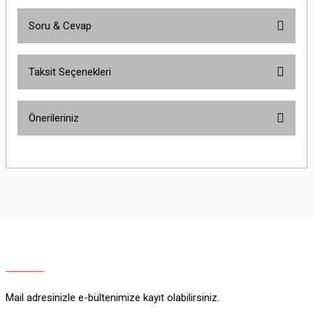
Soru & Cevap
Bu ürüne ilk yorumu siz yapın!
Taksit Seçenekleri
Yorum Yaz
Ürün hakkında henüz soru sorulmamış.
Önerileriniz
Soru Sor
Bu ürünün fiyat bilgisi, resim, ürün açıklamalarında ve diğer konularda
yetersiz gördüğünüz noktaları öneri formunu kullanarak tarafımıza
iletebilirsiniz.
Görüş ve önerileriniz için teşekkür ederiz.
Ürün resmi kalitesiz, bozuk veya görüntülenemiyor.
Ürün açıklamasında eksik bilgiler bulunuyor.
Ürün bilgilerinde hatalar bulunuyor.
Ürün fiyatı diğer sitelerden daha pahalı.
Mail adresinizle e-bültenimize kayıt olabilirsiniz.
Bu ürüne benzer farklı alternatifler olmalı.