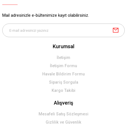
Ürün bilgilerinde hatalar bulunuyor.
Ürün fiyatı diğer sitelerden daha pahalı.
Mail adresinizle e-bültenimize kayıt olabilirsiniz.
Bu ürüne benzer farklı alternatifler olmalı.
Kurumsal
Gönder
İletişim
İletişim Formu
Havale Bildirim Formu
Sipariş Sorgula
Kargo Takibi
Alışveriş
Mesafeli Satış Sözleşmesi
Gizlilik ve Güvenlik