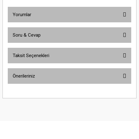
Yorumlar
Soru & Cevap
Bu ürüne ilk yorumu siz yapın!
Taksit Seçenekleri
Yorum Yaz
Ürün hakkında henüz soru sorulmamış.
Önerileriniz
Soru Sor
Bu ürünün fiyat bilgisi, resim, ürün açıklamalarında ve diğer konularda
yetersiz gördüğünüz noktaları öneri formunu kullanarak tarafımıza
iletebilirsiniz.
Görüş ve önerileriniz için teşekkür ederiz.
Ürün resmi kalitesiz, bozuk veya görüntülenemiyor.
Ürün açıklamasında eksik bilgiler bulunuyor.