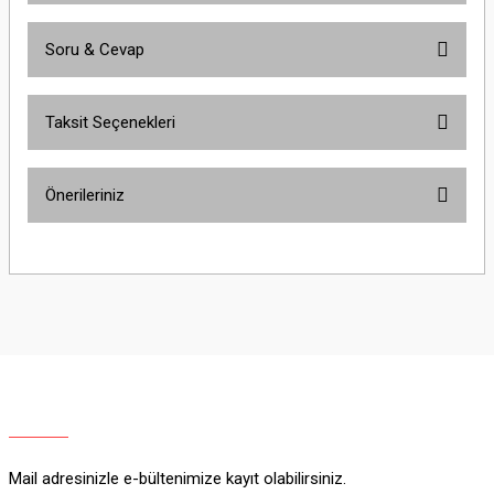
Soru & Cevap
Bu ürüne ilk yorumu siz yapın!
Taksit Seçenekleri
Yorum Yaz
Ürün hakkında henüz soru sorulmamış.
Önerileriniz
Soru Sor
Bu ürünün fiyat bilgisi, resim, ürün açıklamalarında ve diğer konularda
yetersiz gördüğünüz noktaları öneri formunu kullanarak tarafımıza
iletebilirsiniz.
Görüş ve önerileriniz için teşekkür ederiz.
Ürün resmi kalitesiz, bozuk veya görüntülenemiyor.
Ürün açıklamasında eksik bilgiler bulunuyor.
Ürün bilgilerinde hatalar bulunuyor.
Ürün fiyatı diğer sitelerden daha pahalı.
Mail adresinizle e-bültenimize kayıt olabilirsiniz.
Bu ürüne benzer farklı alternatifler olmalı.