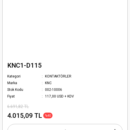
KNC1-D115
Kategori
KONTAKTÖRLER
Marka
KNC
Stok Kodu
002-10006
Fiyat
117,00 USD + KDV
6.691,82 TL
4.015,09 TL
%40