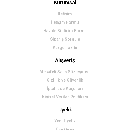
Kurumsal
Gönder
İletişim
İletişim Formu
Havale Bildirim Formu
Sipariş Sorgula
Kargo Takibi
Alışveriş
Mesafeli Satış Sözleşmesi
Gizlilik ve Güvenlik
İptal İade Koşullari
Kişisel Veriler Politikası
Üyelik
Yeni Üyelik
Üye Girişi