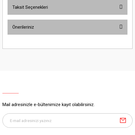
Taksit Seçenekleri
Yorum Yaz
Ürün hakkında henüz soru sorulmamış.
Önerileriniz
Soru Sor
Bu ürünün fiyat bilgisi, resim, ürün açıklamalarında ve diğer konularda
yetersiz gördüğünüz noktaları öneri formunu kullanarak tarafımıza
iletebilirsiniz.
Görüş ve önerileriniz için teşekkür ederiz.
Ürün resmi kalitesiz, bozuk veya görüntülenemiyor.
Ürün açıklamasında eksik bilgiler bulunuyor.
Ürün bilgilerinde hatalar bulunuyor.
Ürün fiyatı diğer sitelerden daha pahalı.
Mail adresinizle e-bültenimize kayıt olabilirsiniz.
Bu ürüne benzer farklı alternatifler olmalı.