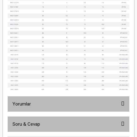
Yorumlar
Soru & Cevap
Bu ürüne ilk yorumu siz yapın!