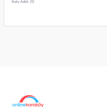
Kutu Adet: 20
Bu ürünün fiyat bilgisi, resim, ürün açıklamalarında ve diğer konularda
Görüş ve önerileriniz için teşekkür ederiz.
Ürün resmi kalitesiz, bozuk veya görüntülenemiyor.
Ürün açıklamasında eksik bilgiler bulunuyor.
Ürün bilgilerinde hatalar bulunuyor.
Ürün fiyatı diğer sitelerden daha pahalı.
Bu ürüne benzer farklı alternatifler olmalı.