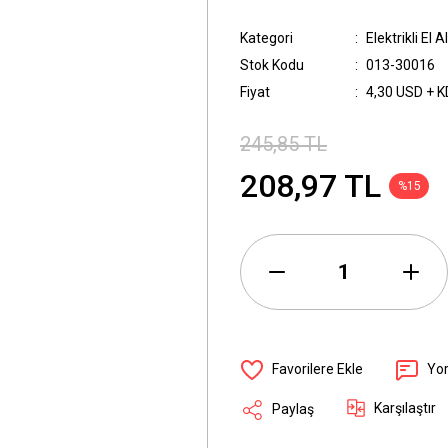
Kategori
Elektrikli El 
Stok Kodu
013-30016
Fiyat
4,30 USD + 
245,85 TL
208,97 TL
%15
Yo
Karşılaştır
Paylaş