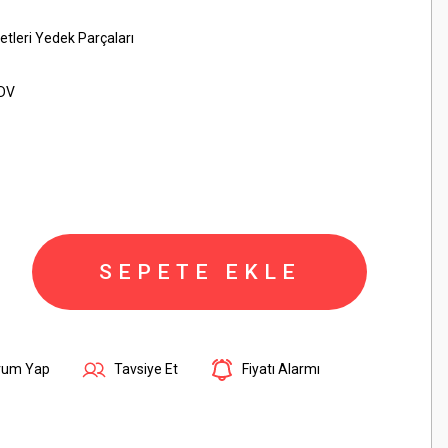
Aletleri Yedek Parçaları
KDV
SEPETE EKLE
rum Yap
Tavsiye Et
Fiyatı Alarmı