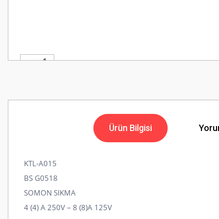
Ürün Bilgisi
Yoru
KTL-A015
BS G0518
SOMON SIKMA
4 (4) A 250V – 8 (8)A 125V