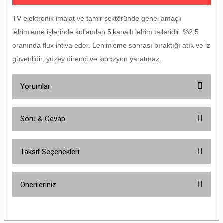
TV elektronik imalat ve tamir sektöründe genel amaçlı
lehimleme işlerinde kullanılan 5 kanallı lehim telleridir. %2,5
oranında flux ihtiva eder. Lehimleme sonrası bıraktığı atık ve iz
güvenlidir, yüzey direnci ve korozyon yaratmaz.
Yorumlar
Soru & Cevap
Bu ürüne ilk yorumu siz yapın!
Taksit Seçenekleri
Yorum Yaz
Ürün hakkında henüz soru sorulmamış.
Önerileriniz
Soru Sor
Bu ürünün fiyat bilgisi, resim, ürün açıklamalarında ve diğer konularda
yetersiz gördüğünüz noktaları öneri formunu kullanarak tarafımıza