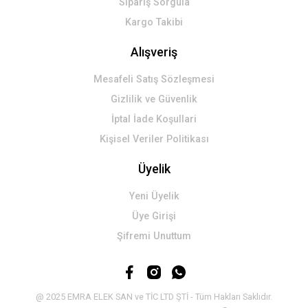
Sipariş Sorgula
Kargo Takibi
Alışveriş
Mesafeli Satış Sözleşmesi
Gizlilik ve Güvenlik
İptal İade Koşullari
Kişisel Veriler Politikası
Üyelik
Yeni Üyelik
Üye Girişi
Şifremi Unuttum
@ 2025 EMRA ELEK SAN ve TİC LTD ŞTİ - Tüm Hakları Saklıdır.