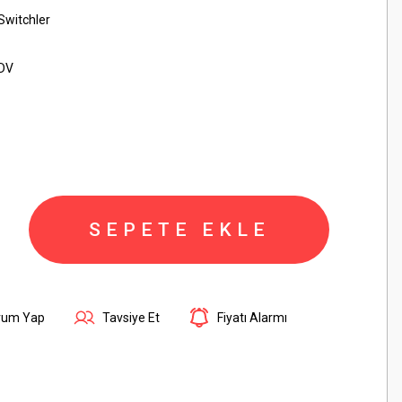
 Switchler
KDV
SEPETE EKLE
rum Yap
Tavsiye Et
Fiyatı Alarmı