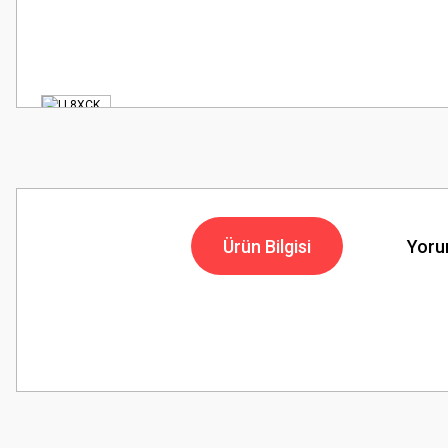
Ürün Bilgisi
Yoru
Bu ürünün fiyat bilgisi, resim, ürün açıklamalarında ve diğer konularda
Görüş ve önerileriniz için teşekkür ederiz.
Ürün resmi kalitesiz, bozuk veya görüntülenemiyor.