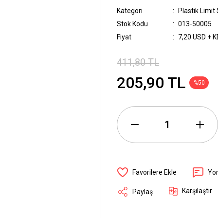
Kategori
Plastik Limit
Stok Kodu
013-50005
Fiyat
7,20 USD + 
411,80 TL
205,90 TL
%50
Yo
Karşılaştır
Paylaş