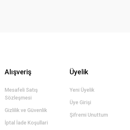
Alışveriş
Üyelik
Mesafeli Satış
Yeni Üyelik
Sözleşmesi
Üye Girişi
Gizlilik ve Güvenlik
Şifremi Unuttum
İptal İade Koşullari