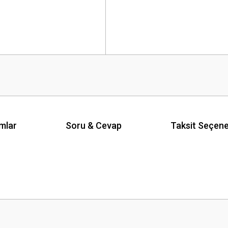
mlar
Soru & Cevap
Taksit Seçene
 yetersiz gördüğünüz noktaları öneri formunu kullanarak tarafımıza iletebilirsini
Ürün hakkında henüz soru sorulmamış.
Bu ürüne ilk yorumu siz yapın!