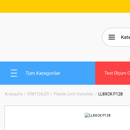
🚚
Tüm Kategoriler
Test Ölçüm Ci
Anasayfa
SWITCHLER
Plastik Limit Switchler
LL8XCK P128