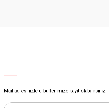
Ürün açıklamasında eksik bilgiler bulunuyor.
Ürün bilgilerinde hatalar bulunuyor.
Ürün fiyatı diğer sitelerden daha pahalı.
Bu ürüne benzer farklı alternatifler olmalı.
Mail adresinizle e-bültenimize kayıt olabilirsiniz.