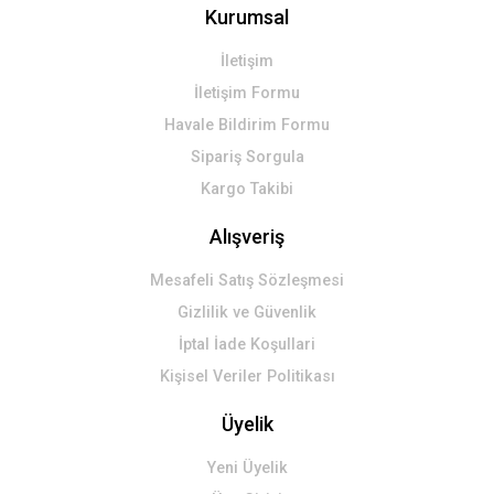
Kurumsal
Gönder
İletişim
İletişim Formu
Havale Bildirim Formu
Sipariş Sorgula
Kargo Takibi
Alışveriş
Mesafeli Satış Sözleşmesi
Gizlilik ve Güvenlik
İptal İade Koşullari
Kişisel Veriler Politikası
Üyelik
Yeni Üyelik