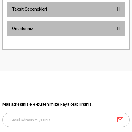
Taksit Seçenekleri
Yorum Yaz
Ürün hakkında henüz soru sorulmamış.
Önerileriniz
Soru Sor
Bu ürünün fiyat bilgisi, resim, ürün açıklamalarında ve diğer konularda
yetersiz gördüğünüz noktaları öneri formunu kullanarak tarafımıza
iletebilirsiniz.
Görüş ve önerileriniz için teşekkür ederiz.
Ürün resmi kalitesiz, bozuk veya görüntülenemiyor.
Ürün açıklamasında eksik bilgiler bulunuyor.
Ürün bilgilerinde hatalar bulunuyor.
Ürün fiyatı diğer sitelerden daha pahalı.
Mail adresinizle e-bültenimize kayıt olabilirsiniz.
Bu ürüne benzer farklı alternatifler olmalı.