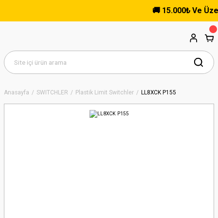
🚚 15.000₺ Ve Üzeri 
Anasayfa
SWITCHLER
Plastik Limit Switchler
LL8XCK P155