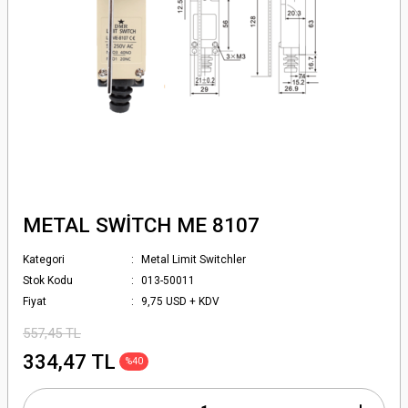
METAL SWİTCH ME 8107
Kategori
Metal Limit Switchler
Stok Kodu
013-50011
Fiyat
9,75 USD + KDV
557,45 TL
334,47 TL
%40