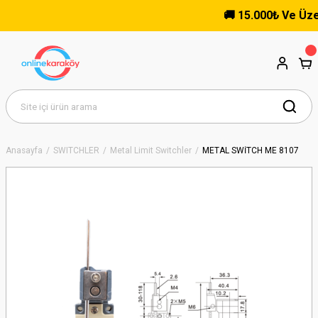
🚚 15.000₺ Ve Üzeri 
Anasayfa
SWITCHLER
Metal Limit Switchler
METAL SWİTCH ME 8107