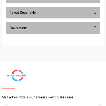
Bu ürüne ilk yorumu siz yapın!
Taksit Seçenekleri
Yorum Yaz
Ürün hakkında henüz soru sorulmamış.
Önerileriniz
Soru Sor
Bu ürünün fiyat bilgisi, resim, ürün açıklamalarında ve diğer konularda
yetersiz gördüğünüz noktaları öneri formunu kullanarak tarafımıza
iletebilirsiniz.
Görüş ve önerileriniz için teşekkür ederiz.
Ürün resmi kalitesiz, bozuk veya görüntülenemiyor.
Ürün açıklamasında eksik bilgiler bulunuyor.
Ürün bilgilerinde hatalar bulunuyor.
Ürün fiyatı diğer sitelerden daha pahalı.
Bu ürüne benzer farklı alternatifler olmalı.
Mail adresinizle e-bültenimize kayıt olabilirsiniz.