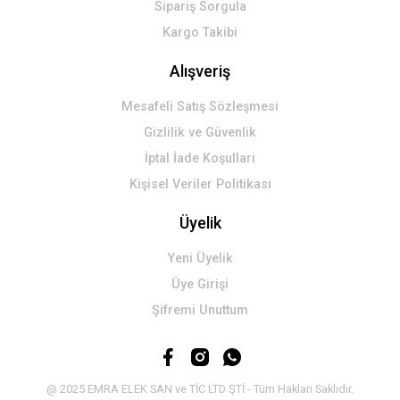
Sipariş Sorgula
Kargo Takibi
Alışveriş
Mesafeli Satış Sözleşmesi
Gizlilik ve Güvenlik
İptal İade Koşullari
Kişisel Veriler Politikası
Üyelik
Yeni Üyelik
Üye Girişi
Şifremi Unuttum
@ 2025 EMRA ELEK SAN ve TİC LTD ŞTİ - Tüm Hakları Saklıdır.