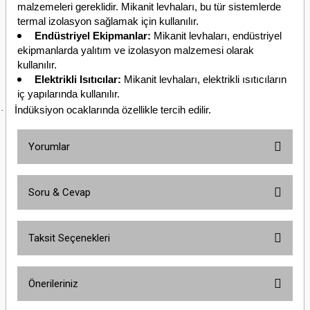
malzemeleri gereklidir. Mikanit levhaları, bu tür sistemlerde
termal izolasyon sağlamak için kullanılır.
Endüstriyel Ekipmanlar:
Mikanit levhaları, endüstriyel
ekipmanlarda yalıtım ve izolasyon malzemesi olarak
kullanılır.
Elektrikli Isıtıcılar:
Mikanit levhaları, elektrikli ısıtıcıların
iç yapılarında kullanılır.
İndüksiyon ocaklarında özellikle tercih edilir.
·
Yorumlar
Soru & Cevap
Bu ürüne ilk yorumu siz yapın!
Taksit Seçenekleri
Yorum Yaz
Ürün hakkında henüz soru sorulmamış.
Önerileriniz
Soru Sor