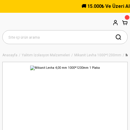
🚚 15.000₺ Ve Üzeri Alışve
Anasayfa
Yalıtım İzolasyon Malzemeleri
Mikanit Levha 1000*1200mm
Mi