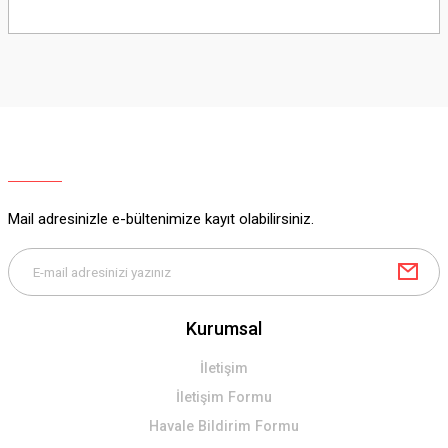
Bu ürünün fiyat bilgisi, resim, ürün açıklamalarında ve diğer konularda
yetersiz gördüğünüz noktaları öneri formunu kullanarak tarafımıza
iletebilirsiniz.
Görüş ve önerileriniz için teşekkür ederiz.
Ürün resmi kalitesiz, bozuk veya görüntülenemiyor.
Ürün açıklamasında eksik bilgiler bulunuyor.
Ürün bilgilerinde hatalar bulunuyor.
Ürün fiyatı diğer sitelerden daha pahalı.
Mail adresinizle e-bültenimize kayıt olabilirsiniz.
Bu ürüne benzer farklı alternatifler olmalı.
Kurumsal
Gönder
İletişim
İletişim Formu
Havale Bildirim Formu