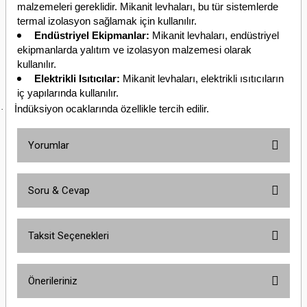
malzemeleri gereklidir. Mikanit levhaları, bu tür sistemlerde
termal izolasyon sağlamak için kullanılır.
Endüstriyel Ekipmanlar:
Mikanit levhaları, endüstriyel
ekipmanlarda yalıtım ve izolasyon malzemesi olarak
kullanılır.
Elektrikli Isıtıcılar:
Mikanit levhaları, elektrikli ısıtıcıların
iç yapılarında kullanılır.
İndüksiyon ocaklarında özellikle tercih edilir.
·
Yorumlar
Soru & Cevap
Bu ürüne ilk yorumu siz yapın!
Taksit Seçenekleri
Yorum Yaz
Ürün hakkında henüz soru sorulmamış.
Önerileriniz
Soru Sor