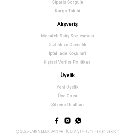
Sipariş Sorgula
Kargo Takibi
Alışveriş
Mesafeli Satış Sözleşmesi
Gizlilik ve Güvenlik
İptal İade Koşullari
Kişisel Veriler Politikası
Üyelik
Yeni Üyelik
Üye Girişi
Şifremi Unuttum
@ 2025 EMRA ELEK SAN ve TİC LTD ŞTİ - Tüm Hakları Saklıdır.