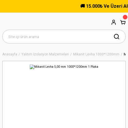
🚚 15.000₺ Ve Üzeri Alışve
Anasayfa
Yalıtım İzolasyon Malzemeleri
Mikanit Levha 1000*1200mm
Mi