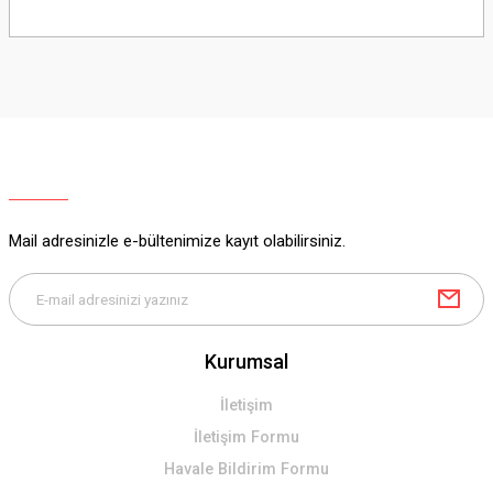
Bu ürünün fiyat bilgisi, resim, ürün açıklamalarında ve diğer konularda
yetersiz gördüğünüz noktaları öneri formunu kullanarak tarafımıza
iletebilirsiniz.
Görüş ve önerileriniz için teşekkür ederiz.
Ürün resmi kalitesiz, bozuk veya görüntülenemiyor.
Ürün açıklamasında eksik bilgiler bulunuyor.
Ürün bilgilerinde hatalar bulunuyor.
Ürün fiyatı diğer sitelerden daha pahalı.
Mail adresinizle e-bültenimize kayıt olabilirsiniz.
Bu ürüne benzer farklı alternatifler olmalı.
Kurumsal
Gönder
İletişim
İletişim Formu
Havale Bildirim Formu