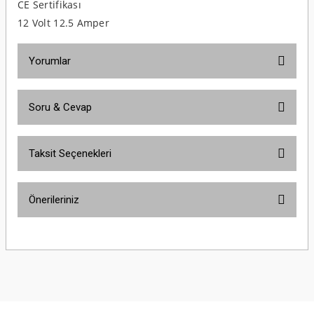
CE Sertifikası
12 Volt 12.5 Amper
Yorumlar
Soru & Cevap
Bu ürüne ilk yorumu siz yapın!
Taksit Seçenekleri
Yorum Yaz
Ürün hakkında henüz soru sorulmamış.
Önerileriniz
Soru Sor
Bu ürünün fiyat bilgisi, resim, ürün açıklamalarında ve diğer konularda
yetersiz gördüğünüz noktaları öneri formunu kullanarak tarafımıza
iletebilirsiniz.
Görüş ve önerileriniz için teşekkür ederiz.
Ürün resmi kalitesiz, bozuk veya görüntülenemiyor.