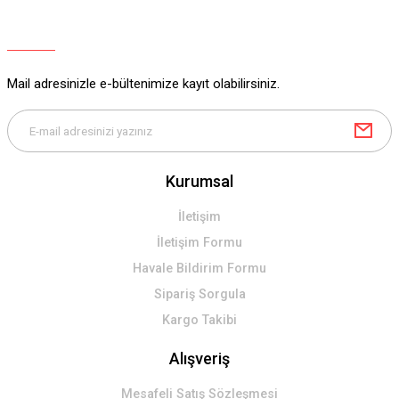
Ürün açıklamasında eksik bilgiler bulunuyor.
Ürün bilgilerinde hatalar bulunuyor.
Ürün fiyatı diğer sitelerden daha pahalı.
Mail adresinizle e-bültenimize kayıt olabilirsiniz.
Bu ürüne benzer farklı alternatifler olmalı.
Kurumsal
Gönder
İletişim
İletişim Formu
Havale Bildirim Formu
Sipariş Sorgula
Kargo Takibi
Alışveriş
Mesafeli Satış Sözleşmesi