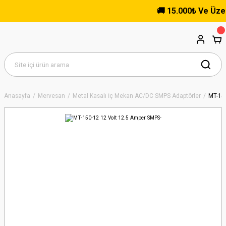
🚚 15.000₺ Ve Üzeri 
Anasayfa
Mervesan
Metal Kasalı İç Mekan AC/DC SMPS Adaptörler
MT-15