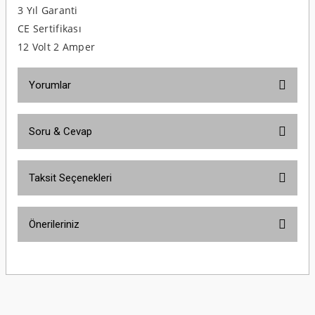
3 Yıl Garanti
CE Sertifikası
12 Volt 2 Amper
Yorumlar
Soru & Cevap
Bu ürüne ilk yorumu siz yapın!
Taksit Seçenekleri
Yorum Yaz
Ürün hakkında henüz soru sorulmamış.
Önerileriniz
Soru Sor
Bu ürünün fiyat bilgisi, resim, ürün açıklamalarında ve diğer konularda
yetersiz gördüğünüz noktaları öneri formunu kullanarak tarafımıza
iletebilirsiniz.
Görüş ve önerileriniz için teşekkür ederiz.