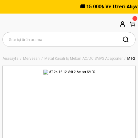
🚚 15.000₺ Ve Üzeri Alışveri
Anasayfa
Mervesan
Metal Kasalı İç Mekan AC/DC SMPS Adaptörler
MT-24