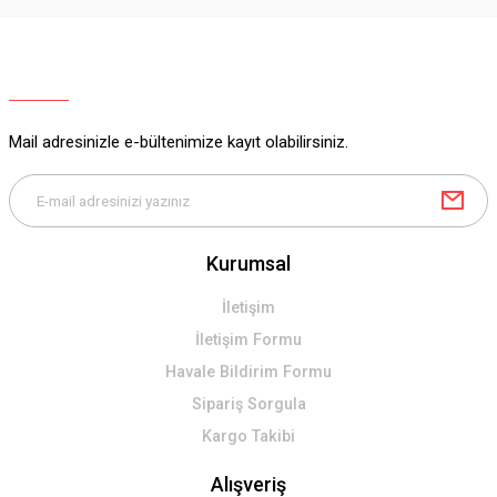
Ürün resmi kalitesiz, bozuk veya görüntülenemiyor.
Ürün açıklamasında eksik bilgiler bulunuyor.
Ürün bilgilerinde hatalar bulunuyor.
Ürün fiyatı diğer sitelerden daha pahalı.
Mail adresinizle e-bültenimize kayıt olabilirsiniz.
Bu ürüne benzer farklı alternatifler olmalı.
Kurumsal
Gönder
İletişim
İletişim Formu
Havale Bildirim Formu
Sipariş Sorgula
Kargo Takibi
Alışveriş