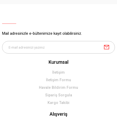
Ürün resmi kalitesiz, bozuk veya görüntülenemiyor.
Ürün açıklamasında eksik bilgiler bulunuyor.
Ürün bilgilerinde hatalar bulunuyor.
Ürün fiyatı diğer sitelerden daha pahalı.
Mail adresinizle e-bültenimize kayıt olabilirsiniz.
Bu ürüne benzer farklı alternatifler olmalı.
Kurumsal
Gönder
İletişim
İletişim Formu
Havale Bildirim Formu
Sipariş Sorgula
Kargo Takibi
Alışveriş