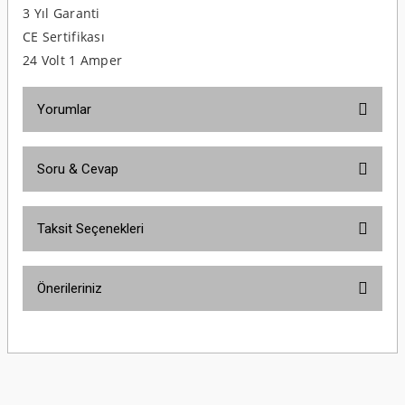
3 Yıl Garanti
CE Sertifikası
24 Volt 1 Amper
Yorumlar
Soru & Cevap
Bu ürüne ilk yorumu siz yapın!
Taksit Seçenekleri
Yorum Yaz
Ürün hakkında henüz soru sorulmamış.
Önerileriniz
Soru Sor
Bu ürünün fiyat bilgisi, resim, ürün açıklamalarında ve diğer konularda
yetersiz gördüğünüz noktaları öneri formunu kullanarak tarafımıza
iletebilirsiniz.
Görüş ve önerileriniz için teşekkür ederiz.