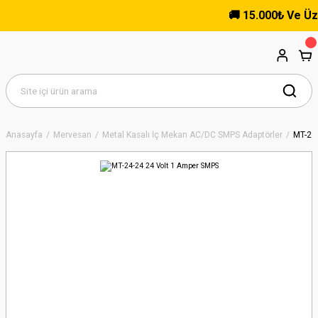
🚚 15.000₺ Ve Üzeri 
Anasayfa
Mervesan
Metal Kasalı İç Mekan AC/DC SMPS Adaptörler
MT-24