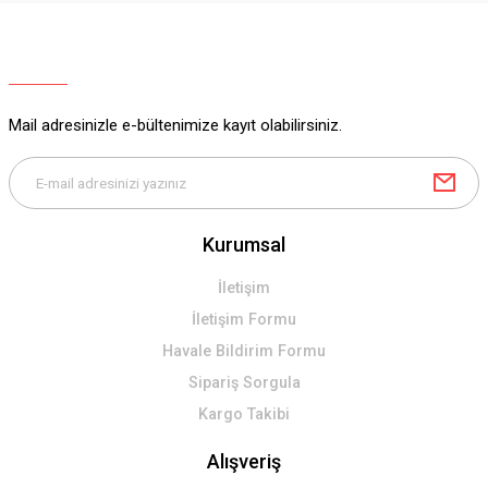
Ürün resmi kalitesiz, bozuk veya görüntülenemiyor.
Ürün açıklamasında eksik bilgiler bulunuyor.
Ürün bilgilerinde hatalar bulunuyor.
Ürün fiyatı diğer sitelerden daha pahalı.
Mail adresinizle e-bültenimize kayıt olabilirsiniz.
Bu ürüne benzer farklı alternatifler olmalı.
Kurumsal
Gönder
İletişim
İletişim Formu
Havale Bildirim Formu
Sipariş Sorgula
Kargo Takibi
Alışveriş