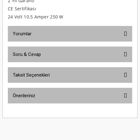
2 Yıl Garanti
CE Sertifikası
24 Volt 10.5 Amper 250 W
Yorumlar
Soru & Cevap
Bu ürüne ilk yorumu siz yapın!
Taksit Seçenekleri
Yorum Yaz
Ürün hakkında henüz soru sorulmamış.
Önerileriniz
Soru Sor
Bu ürünün fiyat bilgisi, resim, ürün açıklamalarında ve diğer konularda
yetersiz gördüğünüz noktaları öneri formunu kullanarak tarafımıza
iletebilirsiniz.
Görüş ve önerileriniz için teşekkür ederiz.