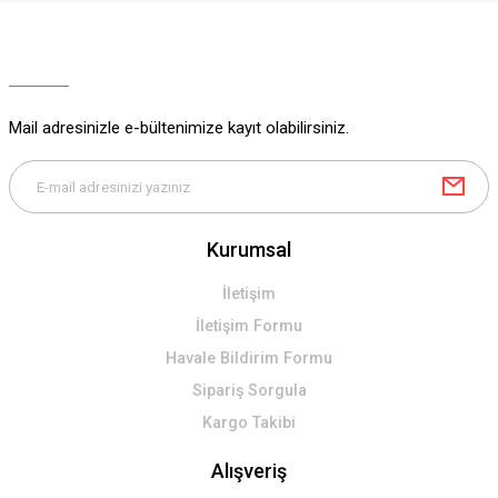
Ürün resmi kalitesiz, bozuk veya görüntülenemiyor.
Ürün açıklamasında eksik bilgiler bulunuyor.
Ürün bilgilerinde hatalar bulunuyor.
Ürün fiyatı diğer sitelerden daha pahalı.
Mail adresinizle e-bültenimize kayıt olabilirsiniz.
Bu ürüne benzer farklı alternatifler olmalı.
Kurumsal
Gönder
İletişim
İletişim Formu
Havale Bildirim Formu
Sipariş Sorgula
Kargo Takibi
Alışveriş