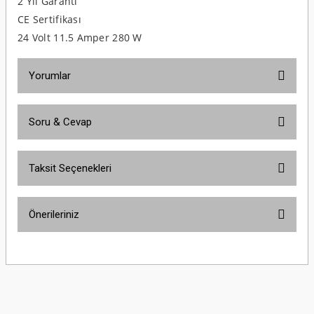
2 Yıl Garanti
CE Sertifikası
24 Volt 11.5 Amper 280 W
Yorumlar
Soru & Cevap
Bu ürüne ilk yorumu siz yapın!
Taksit Seçenekleri
Yorum Yaz
Ürün hakkında henüz soru sorulmamış.
Önerileriniz
Soru Sor
Bu ürünün fiyat bilgisi, resim, ürün açıklamalarında ve diğer konularda
yetersiz gördüğünüz noktaları öneri formunu kullanarak tarafımıza
iletebilirsiniz.
Görüş ve önerileriniz için teşekkür ederiz.