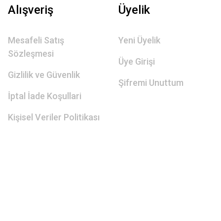
Alışveriş
Üyelik
Mesafeli Satış
Yeni Üyelik
Sözleşmesi
Üye Girişi
Gizlilik ve Güvenlik
Şifremi Unuttum
İptal İade Koşullari
Kişisel Veriler Politikası