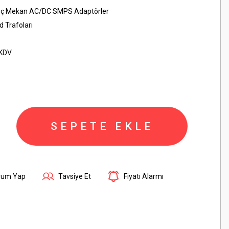
ı İç Mekan AC/DC SMPS Adaptörler
 Trafoları
 KDV
SEPETE EKLE
rum Yap
Tavsiye Et
Fiyatı Alarmı