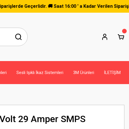
de Geçerlidir. 🚚 Saat 16:00 ' a Kadar Verilen Siparişler Ayn
leri
Sesli Işıklı İkaz Sistemleri
3M Ürünleri
İLETİŞİM
 Volt 29 Amper SMPS