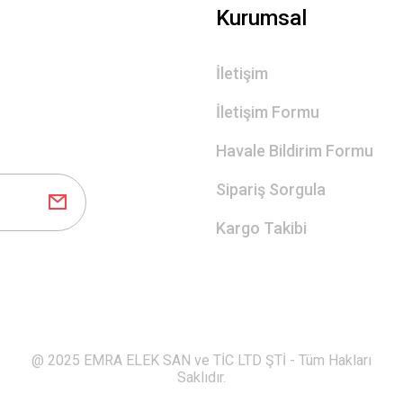
Gönder
Kurumsal
İletişim
İletişim Formu
Havale Bildirim Formu
Sipariş Sorgula
Kargo Takibi
@ 2025 EMRA ELEK SAN ve TİC LTD ŞTİ - Tüm Hakları
Saklıdır.