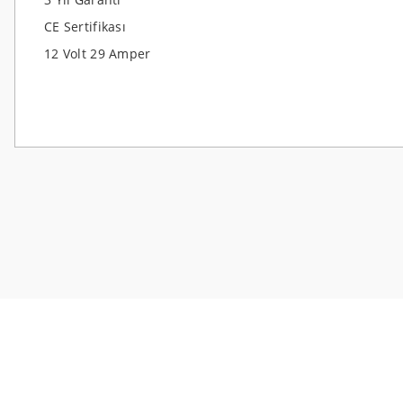
CE Sertifikası
12 Volt 29 Amper
Bu ürünün fiyat bilgisi, resim, ürün açıklamalarında ve diğer konularda
Görüş ve önerileriniz için teşekkür ederiz.
Ürün resmi kalitesiz, bozuk veya görüntülenemiyor.
Ürün açıklamasında eksik bilgiler bulunuyor.
Ürün bilgilerinde hatalar bulunuyor.
Ürün fiyatı diğer sitelerden daha pahalı.
Bu ürüne benzer farklı alternatifler olmalı.