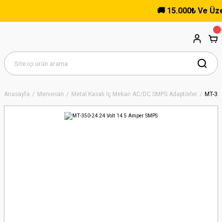
🚚 15.000₺ Ve Üzeri 
Anasayfa
Mervesan
Metal Kasalı İç Mekan AC/DC SMPS Adaptörler
MT-35