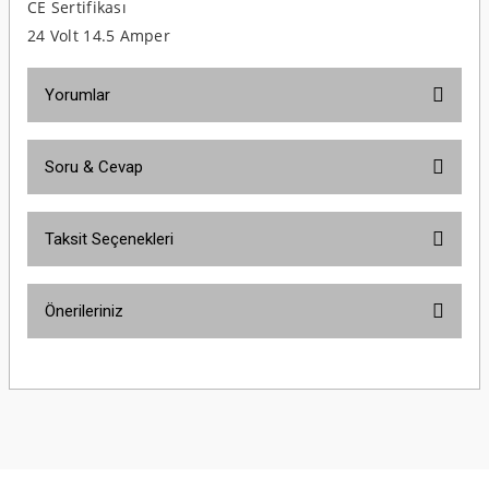
CE Sertifikası
24 Volt 14.5 Amper
Yorumlar
Soru & Cevap
Bu ürüne ilk yorumu siz yapın!
Taksit Seçenekleri
Yorum Yaz
Ürün hakkında henüz soru sorulmamış.
Önerileriniz
Soru Sor
Bu ürünün fiyat bilgisi, resim, ürün açıklamalarında ve diğer konularda
yetersiz gördüğünüz noktaları öneri formunu kullanarak tarafımıza
iletebilirsiniz.
Görüş ve önerileriniz için teşekkür ederiz.
Ürün resmi kalitesiz, bozuk veya görüntülenemiyor.