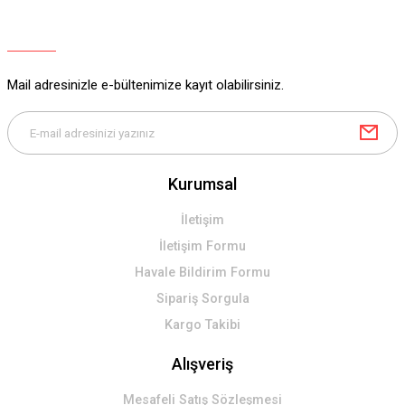
Ürün açıklamasında eksik bilgiler bulunuyor.
Ürün bilgilerinde hatalar bulunuyor.
Ürün fiyatı diğer sitelerden daha pahalı.
Mail adresinizle e-bültenimize kayıt olabilirsiniz.
Bu ürüne benzer farklı alternatifler olmalı.
Kurumsal
Gönder
İletişim
İletişim Formu
Havale Bildirim Formu
Sipariş Sorgula
Kargo Takibi
Alışveriş
Mesafeli Satış Sözleşmesi